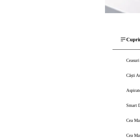
Cupri
Ceasuri
Căști A
Aspirat
Smart D
Cea Mai
Cea Mai