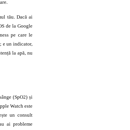
are.
mul tău. Dacă ai
OS de la Google
tness pe care le
; e un indicator,
tență la apă, nu
 sânge (SpO2) și
Apple Watch este
ește un consult
sau ai probleme