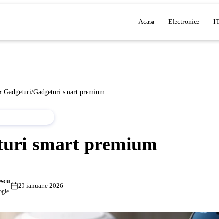
Acasa
Electronice
I
& Gadgeturi
/
Gadgeturi smart premium
 & GADGETURI
turi smart premium
escu
29 ianuarie 2026
ogie