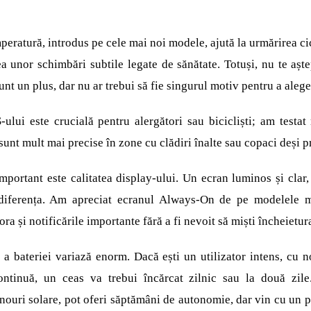
peratură, introdus pe cele mai noi modele, ajută la urmărirea ci
ea unor schimbări subtile legate de sănătate. Totuși, nu te aște
unt un plus, dar nu ar trebui să fie singurul motiv pentru a ale
ului este crucială pentru alergători sau bicicliști; am test
unt mult mai precise în zone cu clădiri înalte sau copaci deși pr
mportant este calitatea display-ului. Un ecran luminos și clar, 
 diferența. Am apreciat ecranul Always-On de pe modelele ma
ora și notificările importante fără a fi nevoit să miști încheietur
 a bateriei variază enorm. Dacă ești un utilizator intens, cu no
ontinuă, un ceas va trebui încărcat zilnic sau la două zile
anouri solare, pot oferi săptămâni de autonomie, dar vin cu un p