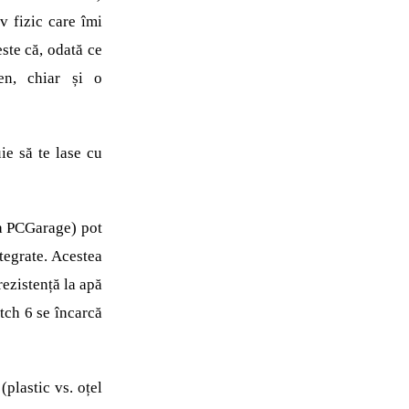
 fizic care îmi
ste că, odată ce
en, chiar și o
e să te lase cu
a PCGarage) pot
tegrate. Acestea
rezistență la apă
tch 6 se încarcă
(plastic vs. oțel