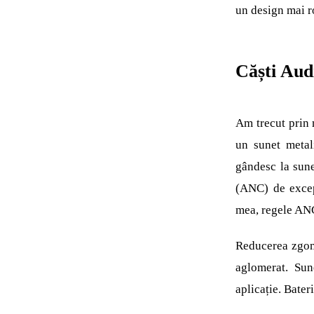
un design mai r
Căști Au
Am trecut prin m
un sunet metal
gândesc la sune
(ANC) de exce
mea, regele AN
Reducerea zgomo
aglomerat. Sune
aplicație. Bater