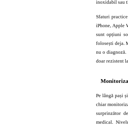
inoxidabil sau t
Sfaturi practic
iPhone, Apple 
sunt opțiuni so
folosești deja. 
nu o diagnoză. Ș
doar rezistent la
Monitoriza
Pe lângă pași ș
chiar monitoriz
surprinzător d
medical. Nivel