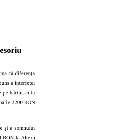
esoriu
imă că diferența
puns a interfeței
 pe hârtie, ci la
ximativ 2200 RON
ice și a somnului
0 RON la Altex)