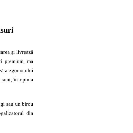
suri
area și livrează
ști premium, mă
ivă a zgomotului
unt, în opinia
gi sau un birou
egalizatorul din