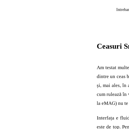
Intreba
Ceasuri 
Am testat multe
dintre un ceas b
și, mai ales, în
cum rulează în 
la eMAG) nu te 
Interfața e flui
este de top. P