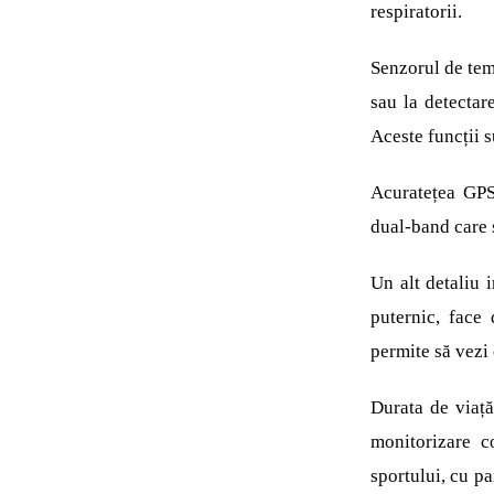
respiratorii.
Senzorul de tem
sau la detectar
Aceste funcții s
Acuratețea GPS-
dual-band care s
Un alt detaliu i
puternic, face
permite să vezi 
Durata de viață
monitorizare c
sportului, cu p