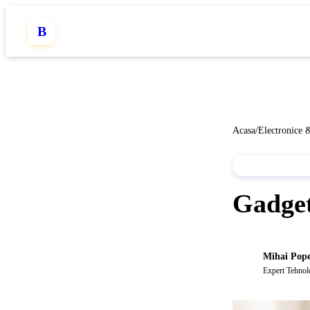
B
Balador
.ro
Acasa
/
Electronice 
ELECTRONICE
Gadge
Mihai Pop
MP
Expert Tehnol