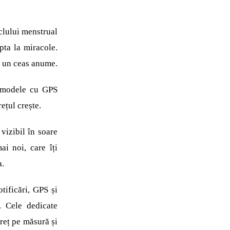
clului menstrual
pta la miracole.
ge un ceas anume.
at modele cu GPS
ețul crește.
vizibil în soare
i noi, care îți
a.
tificări, GPS și
. Cele dedicate
reț pe măsură și