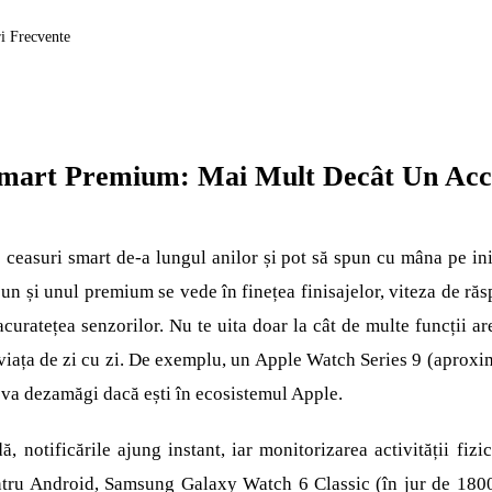
ri Frecvente
Smart Premium: Mai Mult Decât Un Acc
 ceasuri smart de-a lungul anilor și pot să spun cu mâna pe in
un și unul premium se vede în finețea finisajelor, viteza de răs
 acuratețea senzorilor. Nu te uita doar la cât de multe funcții are
viața de zi cu zi. De exemplu, un Apple Watch Series 9 (apro
va dezamăgi dacă ești în ecosistemul Apple.
dă, notificările ajung instant, iar monitorizarea activității fiz
entru Android, Samsung Galaxy Watch 6 Classic (în jur de 180