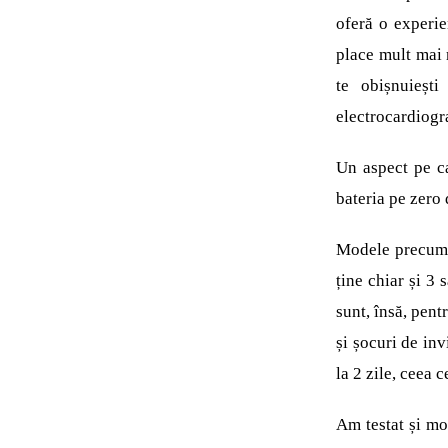
oferă o experie
place mult mai 
te obișnuieșt
electrocardiogr
Un aspect pe ca
bateria pe zero 
Modele precum 
ține chiar și 3 
sunt, însă, pent
și șocuri de inv
la 2 zile, ceea c
Am testat și mod