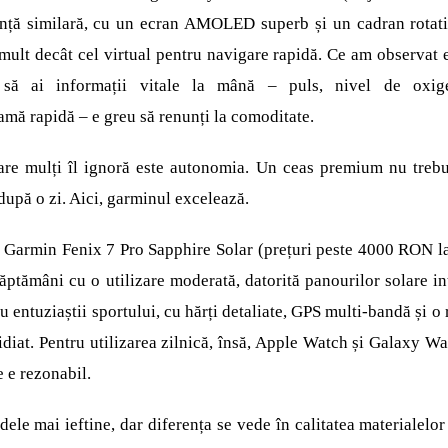
nță similară, cu un ecran AMOLED superb și un cadran rotativ
mult decât cel virtual pentru navigare rapidă. Ce am observat e
i să ai informații vitale la mână – puls, nivel de oxig
amă rapidă – e greu să renunți la comoditate.
re mulți îl ignoră este autonomia. Un ceas premium nu trebui
după o zi. Aici, garminul excelează.
Garmin Fenix 7 Pro Sapphire Solar (prețuri peste 4000 RON l
săptămâni cu o utilizare moderată, datorită panourilor solare in
ru entuziaștii sportului, cu hărți detaliate, GPS multi-bandă și o 
idiat. Pentru utilizarea zilnică, însă, Apple Watch și Galaxy Wa
e e rezonabil.
ele mai ieftine, dar diferența se vede în calitatea materialelor 