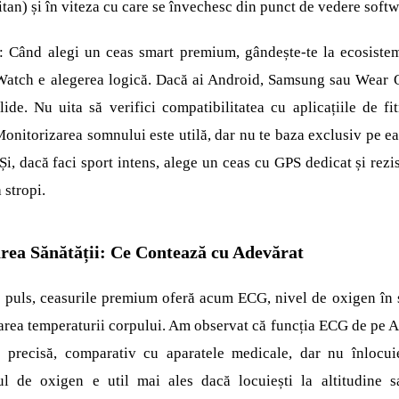
itan) și în viteza cu care se învechesc din punct de vedere softw
e: Când alegi un ceas smart premium, gândește-te la ecosiste
Watch e alegerea logică. Dacă ai Android, Samsung sau Wear 
lide. Nu uita să verifici compatibilitatea cu aplicațiile de fi
Monitorizarea somnului este utilă, dar nu te baza exclusiv pe ea
i, dacă faci sport intens, alege un ceas cu GPS dedicat și rezis
 stropi.
rea Sănătății: Ce Contează cu Adevărat
i puls, ceasurile premium oferă acum ECG, nivel de oxigen în
area temperaturii corpului. Am observat că funcția ECG de pe 
e precisă, comparativ cu aparatele medicale, dar nu înlocui
ul de oxigen e util mai ales dacă locuiești la altitudine 