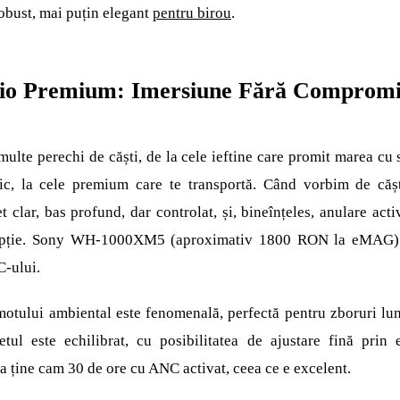
obust, mai puțin elegant
pentru birou
.
dio Premium: Imersiune Fără Compromi
ulte perechi de căști, de la cele ieftine care promit marea cu s
ic, la cele premium care te transportă. Când vorbim de că
t clar, bas profund, dar controlat, și, bineînțeles, anulare act
pție. Sony WH-1000XM5 (aproximativ 1800 RON la eMAG) s
C-ului.
tului ambiental este fenomenală, perfectă pentru zboruri lun
tul este echilibrat, cu posibilitatea de ajustare fină prin 
ia ține cam 30 de ore cu ANC activat, ceea ce e excelent.