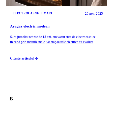
26 nov. 2025
ELECTROCASNICE MARI
Aragaz electric modern
Sunt jurnalist tehnic de 15 ani, am vazut sute de electrocasnice
trecand prin mainile mele, iar aragazurile electrice au evoluat
enorm. Nu mai sunt acel...
Citeste articolul
B
Balador
.ro