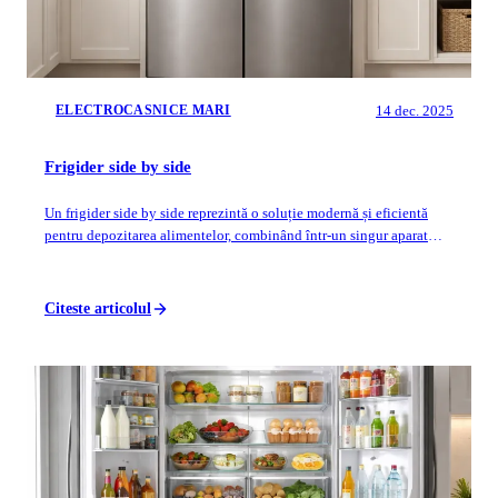
14 dec. 2025
ELECTROCASNICE MARI
Frigider side by side
Un frigider side by side reprezintă o soluție modernă și eficientă
pentru depozitarea alimentelor, combinând într-un singur aparat
frigiderul și congela...
Citeste articolul