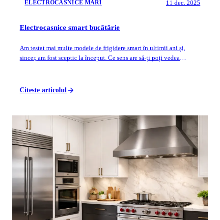
11 dec. 2025
ELECTROCASNICE MARI
Electrocasnice smart bucătărie
Am testat mai multe modele de frigidere smart în ultimii ani și,
sincer, am fost sceptic la început. Ce sens are să-ți poți vedea
conținutul frigiderulu...
Citeste articolul