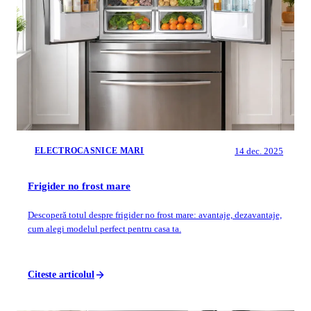
14 dec. 2025
ELECTROCASNICE MARI
Frigider no frost mare
Descoperă totul despre frigider no frost mare: avantaje, dezavantaje,
cum alegi modelul perfect pentru casa ta.
Citeste articolul