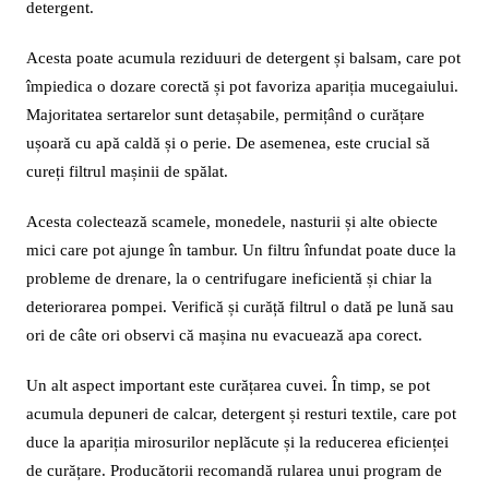
detergent.
Acesta poate acumula reziduuri de detergent și balsam, care pot
împiedica o dozare corectă și pot favoriza apariția mucegaiului.
Majoritatea sertarelor sunt detașabile, permițând o curățare
ușoară cu apă caldă și o perie. De asemenea, este crucial să
cureți filtrul mașinii de spălat.
Acesta colectează scamele, monedele, nasturii și alte obiecte
mici care pot ajunge în tambur. Un filtru înfundat poate duce la
probleme de drenare, la o centrifugare ineficientă și chiar la
deteriorarea pompei. Verifică și curăță filtrul o dată pe lună sau
ori de câte ori observi că mașina nu evacuează apa corect.
Un alt aspect important este curățarea cuvei. În timp, se pot
acumula depuneri de calcar, detergent și resturi textile, care pot
duce la apariția mirosurilor neplăcute și la reducerea eficienței
de curățare. Producătorii recomandă rularea unui program de