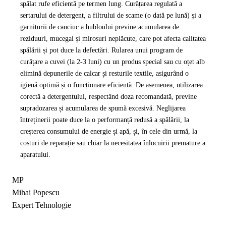
spălat rufe eficientă pe termen lung. Curățarea regulată a
sertarului de detergent, a filtrului de scame (o dată pe lună) și a
garniturii de cauciuc a hubloului previne acumularea de
reziduuri, mucegai și mirosuri neplăcute, care pot afecta calitatea
spălării și pot duce la defectări. Rularea unui program de
curățare a cuvei (la 2-3 luni) cu un produs special sau cu oțet alb
elimină depunerile de calcar și resturile textile, asigurând o
igienă optimă și o funcționare eficientă. De asemenea, utilizarea
corectă a detergentului, respectând doza recomandată, previne
supradozarea și acumularea de spumă excesivă. Neglijarea
întreținerii poate duce la o performanță redusă a spălării, la
creșterea consumului de energie și apă, și, în cele din urmă, la
costuri de reparație sau chiar la necesitatea înlocuirii premature a
aparatului.
MP
Mihai Popescu
Expert Tehnologie