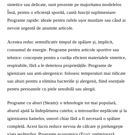
sintetice sau delicate, sunt prezente pe majoritatea modelelor.
Însă, pentru o eficiență sporită, caută funcții suplimentare:
Programe rapide: ideale pentru rufele ușor murdare sau când ai
nevoie urgentă de anumite articole.
Acestea reduc semnificativ timpul de spălare și, implicit,
consumul de energie. Programe pentru articole sportive sau
tehnice: concepute pentru a curăța eficient materialele sintetice,
respirabile, fără a le deteriora proprietățile. Programe de
igienizare sau anti-alergenice: folosesc temperaturi mai ridicate
sau aburi pentru a elimina bacteriile și alergenii, fiind esențiale
pentru persoanele cu piele sensibilă sau alergii.
Programe cu aburi (Steam): o tehnologie tot mai populară,
aburul ajută la îndepărtarea cutelor, a mirosurilor neplăcute și la
igienizarea hainelor, uneori chiar fără a fi necesară o spălare
completă. Acest lucru reduce nevoia de călcare și prelungește
viața țesăturilor. Programe economice (Eco): optimizează