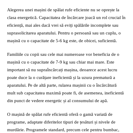
Alegerea unei mașini de spălat rufe eficiente nu se oprește la
clasa energetică. Capacitatea de încărcare joacă un rol crucial în
eficiență, mai ales dacă vrei să eviți spălările incomplete sau
suprasolicitarea aparatului. Pentru o persoană sau un cuplu, o
mașină cu o capacitate de 5-6 kg este, de obicei, suficientă.
Familiile cu copii sau cele mai numeroase vor beneficia de o
mașină cu o capacitate de 7-9 kg sau chiar mai mare. Este
important să nu supraîncărcați mașina, deoarece acest lucru
poate duce la o curățare ineficientă și la uzura prematură a
aparatului. Pe de altă parte, rularea mașinii cu o încărcătură
mult sub capacitatea maximă poate fi, de asemenea, ineficientă
din punct de vedere energetic și al consumului de apă.
O mașină de spălat rufe eficientă oferă o gamă variată de
programe, adaptate diferitelor tipuri de țesături și nivele de
murdărie. Programele standard, precum cele pentru bumbac,