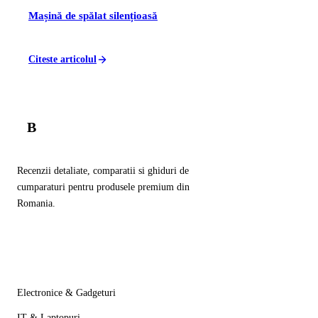
Mașină de spălat silențioasă
Citeste articolul
B
Balador
.ro
Recenzii detaliate, comparatii si ghiduri de
cumparaturi pentru produsele premium din
Romania.
Categorii
Electronice & Gadgeturi
IT & Laptopuri