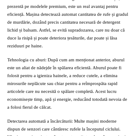
prezentă pe modelele premium, este un real avantaj pentru
eficiență. Mașina detectează automat cantitatea de rufe și gradul
de murdărie, dozând precis cantitatea necesară de detergent
lichid și balsam. Astfel, se evită supradozarea, care nu doar că
duce la risipă și poate deteriora țesăturile, dar poate și lăsa
reziduuri pe haine.
Tehnologia cu aburi: După cum am menționat anterior, aburul
este un aliat de nădejde în spălarea eficientă. Aburul poate fi
folosit pentru a igieniza hainele, a reduce cutele, a elimina
mirosurile neplăcute sau chiar pentru a reîmprospăta rapid
articolele care nu necesită o spălare completă. Acest lucru
economisește timp, apă și energie, reducând totodată nevoia de
a folosi fierul de călcat.
Detectarea automată a încărcăturii: Multe mașini moderne
dispun de senzori care cântăresc rufele la începutul ciclului.