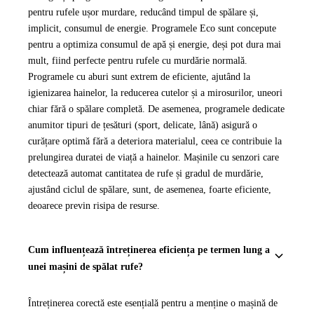
pentru rufele ușor murdare, reducând timpul de spălare și,
implicit, consumul de energie. Programele Eco sunt concepute
pentru a optimiza consumul de apă și energie, deși pot dura mai
mult, fiind perfecte pentru rufele cu murdărie normală.
Programele cu aburi sunt extrem de eficiente, ajutând la
igienizarea hainelor, la reducerea cutelor și a mirosurilor, uneori
chiar fără o spălare completă. De asemenea, programele dedicate
anumitor tipuri de țesături (sport, delicate, lână) asigură o
curățare optimă fără a deteriora materialul, ceea ce contribuie la
prelungirea duratei de viață a hainelor. Mașinile cu senzori care
detectează automat cantitatea de rufe și gradul de murdărie,
ajustând ciclul de spălare, sunt, de asemenea, foarte eficiente,
deoarece previn risipa de resurse.
Cum influențează întreținerea eficiența pe termen lung a
unei mașini de spălat rufe?
Întreținerea corectă este esențială pentru a menține o mașină de