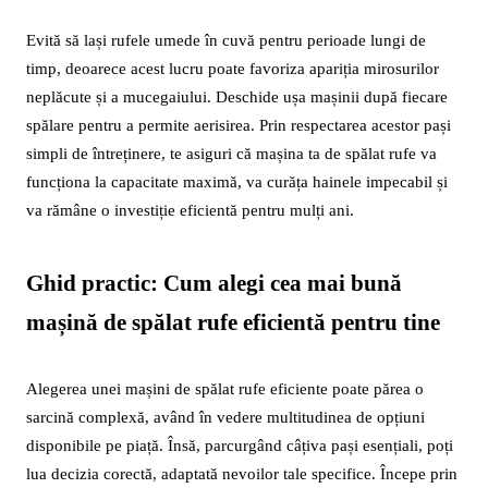
Evită să lași rufele umede în cuvă pentru perioade lungi de
timp, deoarece acest lucru poate favoriza apariția mirosurilor
neplăcute și a mucegaiului. Deschide ușa mașinii după fiecare
spălare pentru a permite aerisirea. Prin respectarea acestor pași
simpli de întreținere, te asiguri că mașina ta de spălat rufe va
funcționa la capacitate maximă, va curăța hainele impecabil și
va rămâne o investiție eficientă pentru mulți ani.
Ghid practic: Cum alegi cea mai bună
mașină de spălat rufe eficientă pentru tine
Alegerea unei mașini de spălat rufe eficiente poate părea o
sarcină complexă, având în vedere multitudinea de opțiuni
disponibile pe piață. Însă, parcurgând câțiva pași esențiali, poți
lua decizia corectă, adaptată nevoilor tale specifice. Începe prin