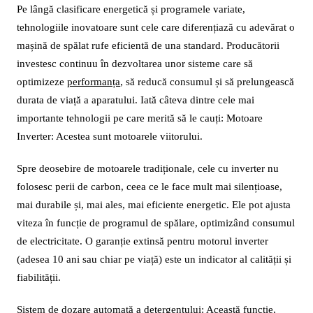
Pe lângă clasificare energetică și programele variate,
tehnologiile inovatoare sunt cele care diferențiază cu adevărat o
mașină de spălat rufe eficientă de una standard. Producătorii
investesc continuu în dezvoltarea unor sisteme care să
optimizeze
performanța
, să reducă consumul și să prelungească
durata de viață a aparatului. Iată câteva dintre cele mai
importante tehnologii pe care merită să le cauți: Motoare
Inverter: Acestea sunt motoarele viitorului.
Spre deosebire de motoarele tradiționale, cele cu inverter nu
folosesc perii de carbon, ceea ce le face mult mai silențioase,
mai durabile și, mai ales, mai eficiente energetic. Ele pot ajusta
viteza în funcție de programul de spălare, optimizând consumul
de electricitate. O garanție extinsă pentru motorul inverter
(adesea 10 ani sau chiar pe viață) este un indicator al calității și
fiabilității.
Sistem de dozare automată a detergentului: Această funcție,