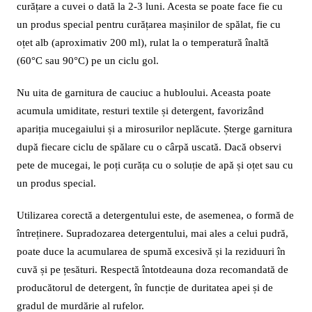
curățare a cuvei o dată la 2-3 luni. Acesta se poate face fie cu
un produs special pentru curățarea mașinilor de spălat, fie cu
oțet alb (aproximativ 200 ml), rulat la o temperatură înaltă
(60°C sau 90°C) pe un ciclu gol.
Nu uita de garnitura de cauciuc a hubloului. Aceasta poate
acumula umiditate, resturi textile și detergent, favorizând
apariția mucegaiului și a mirosurilor neplăcute. Șterge garnitura
după fiecare ciclu de spălare cu o cârpă uscată. Dacă observi
pete de mucegai, le poți curăța cu o soluție de apă și oțet sau cu
un produs special.
Utilizarea corectă a detergentului este, de asemenea, o formă de
întreținere. Supradozarea detergentului, mai ales a celui pudră,
poate duce la acumularea de spumă excesivă și la reziduuri în
cuvă și pe țesături. Respectă întotdeauna doza recomandată de
producătorul de detergent, în funcție de duritatea apei și de
gradul de murdărie al rufelor.