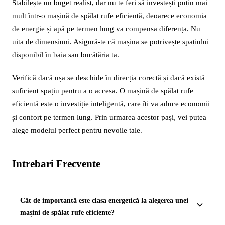
Stabilește un buget realist, dar nu te feri să investești puțin mai
mult într-o mașină de spălat rufe eficientă, deoarece economia
de energie și apă pe termen lung va compensa diferența. Nu
uita de dimensiuni. Asigură-te că mașina se potrivește spațiului
disponibil în baia sau bucătăria ta.
Verifică dacă ușa se deschide în direcția corectă și dacă există
suficient spațiu pentru a o accesa. O mașină de spălat rufe
eficientă este o investiție
inteligent
ă, care îți va aduce economii
și confort pe termen lung. Prin urmarea acestor pași, vei putea
alege modelul perfect pentru nevoile tale.
Intrebari Frecvente
Cât de importantă este clasa energetică la alegerea unei
mașini de spălat rufe eficiente?