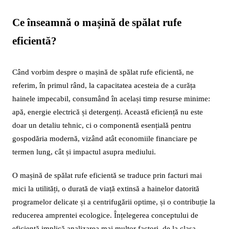
Ce înseamnă o mașină de spălat rufe
eficientă?
Când vorbim despre o mașină de spălat rufe eficientă, ne
referim, în primul rând, la capacitatea acesteia de a curăța
hainele impecabil, consumând în același timp resurse minime:
apă, energie electrică și detergenți. Această eficiență nu este
doar un detaliu tehnic, ci o componentă esențială pentru
gospodăria modernă, vizând atât economiile financiare pe
termen lung, cât și impactul asupra mediului.
O mașină de spălat rufe eficientă se traduce prin facturi mai
mici la utilități, o durată de viață extinsă a hainelor datorită
programelor delicate și a centrifugării optime, și o contribuție la
reducerea amprentei ecologice. Înțelegerea conceptului de
eficiență implică analizarea mai multor factori, de la clasa