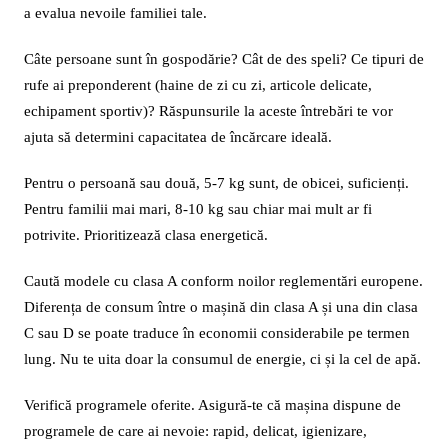
a evalua nevoile familiei tale.
Câte persoane sunt în gospodărie? Cât de des speli? Ce tipuri de
rufe ai preponderent (haine de zi cu zi, articole delicate,
echipament sportiv)? Răspunsurile la aceste întrebări te vor
ajuta să determini capacitatea de încărcare ideală.
Pentru o persoană sau două, 5-7 kg sunt, de obicei, suficienți.
Pentru familii mai mari, 8-10 kg sau chiar mai mult ar fi
potrivite. Prioritizează clasa energetică.
Caută modele cu clasa A conform noilor reglementări europene.
Diferența de consum între o mașină din clasa A și una din clasa
C sau D se poate traduce în economii considerabile pe termen
lung. Nu te uita doar la consumul de energie, ci și la cel de apă.
Verifică programele oferite. Asigură-te că mașina dispune de
programele de care ai nevoie: rapid, delicat, igienizare,