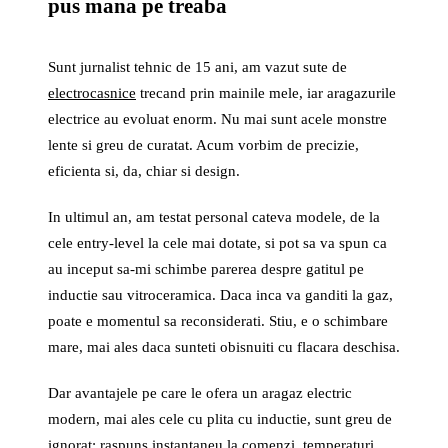
pus mana pe treaba
Sunt jurnalist tehnic de 15 ani, am vazut sute de
electrocasnice
trecand prin mainile mele, iar aragazurile
electrice au evoluat enorm. Nu mai sunt acele monstre
lente si greu de curatat. Acum vorbim de precizie,
eficienta si, da, chiar si design.
In ultimul an, am testat personal cateva modele, de la
cele entry-level la cele mai dotate, si pot sa va spun ca
au inceput sa-mi schimbe parerea despre gatitul pe
inductie sau vitroceramica. Daca inca va ganditi la gaz,
poate e momentul sa reconsiderati. Stiu, e o schimbare
mare, mai ales daca sunteti obisnuiti cu flacara deschisa.
Dar avantajele pe care le ofera un aragaz electric
modern, mai ales cele cu plita cu inductie, sunt greu de
ignorat: raspuns instantaneu la comenzi, temperaturi