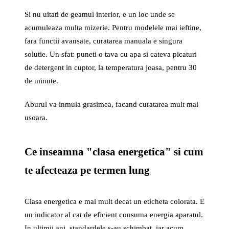
Si nu uitati de geamul interior, e un loc unde se
acumuleaza multa mizerie. Pentru modelele mai ieftine,
fara functii avansate, curatarea manuala e singura
solutie. Un sfat: puneti o tava cu apa si cateva picaturi
de detergent in cuptor, la temperatura joasa, pentru 30
de minute.
Aburul va inmuia grasimea, facand curatarea mult mai
usoara.
Ce inseamna "clasa energetica" si cum
te afecteaza pe termen lung
Clasa energetica e mai mult decat un eticheta colorata. E
un indicator al cat de eficient consuma energia aparatul.
In ultimii ani, standardele s-au schimbat, iar acum