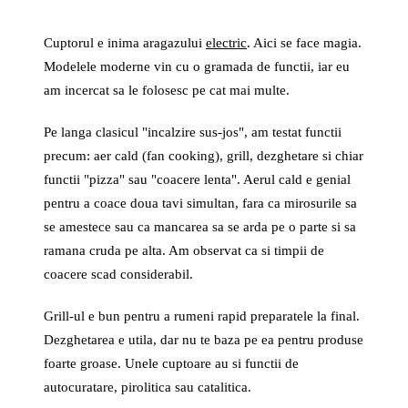
Cuptorul e inima aragazului
electric
. Aici se face magia.
Modelele moderne vin cu o gramada de functii, iar eu
am incercat sa le folosesc pe cat mai multe.
Pe langa clasicul "incalzire sus-jos", am testat functii
precum: aer cald (fan cooking), grill, dezghetare si chiar
functii "pizza" sau "coacere lenta". Aerul cald e genial
pentru a coace doua tavi simultan, fara ca mirosurile sa
se amestece sau ca mancarea sa se arda pe o parte si sa
ramana cruda pe alta. Am observat ca si timpii de
coacere scad considerabil.
Grill-ul e bun pentru a rumeni rapid preparatele la final.
Dezghetarea e utila, dar nu te baza pe ea pentru produse
foarte groase. Unele cuptoare au si functii de
autocuratare, pirolitica sau catalitica.