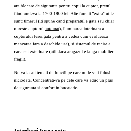
are blocare de siguranta pentru copii la cuptor, pretul
fiind undeva la 1700-1900 lei. Alte functii "extra" utile
sunt: timerul (iti spune cand preparatul e gata sau chiar
opreste cuptorul
automat
), iluminarea interioara a
cuptorului (esențiala pentru a vedea cum evolueaza
mancarea fara a deschide usa), si sistemul de racire a
carcasei exterioare (util daca aragazul e langa mobilier
fragil).
Nu va lasati tentati de functii pe care nu le veti folosi
niciodata. Concentrati-va pe cele care va aduc un plus
de siguranta si confort in bucatarie.
Intrebari Frecvente