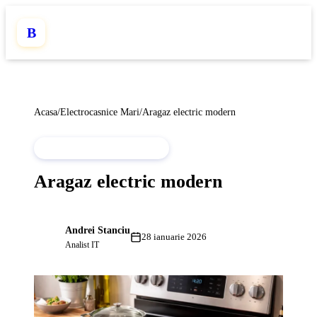
B
Acasa
/
Electrocasnice Mari
/
Aragaz electric modern
ELECTROCASNICE MARI
Aragaz electric modern
Andrei Stanciu
AS
28 ianuarie 2026
Analist IT