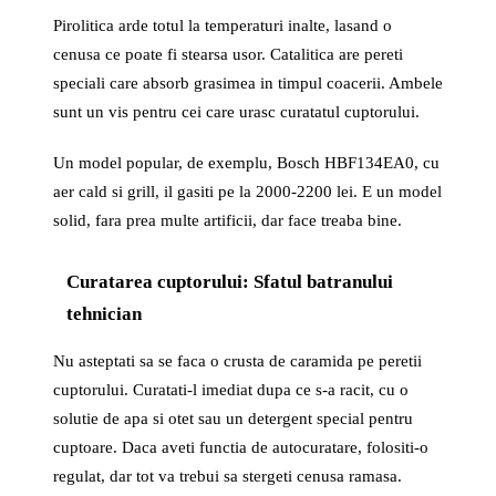
Pirolitica arde totul la temperaturi inalte, lasand o
cenusa ce poate fi stearsa usor. Catalitica are pereti
speciali care absorb grasimea in timpul coacerii. Ambele
sunt un vis pentru cei care urasc curatatul cuptorului.
Un model popular, de exemplu, Bosch HBF134EA0, cu
aer cald si grill, il gasiti pe la 2000-2200 lei. E un model
solid, fara prea multe artificii, dar face treaba bine.
Curatarea cuptorului: Sfatul batranului
tehnician
Nu asteptati sa se faca o crusta de caramida pe peretii
cuptorului. Curatati-l imediat dupa ce s-a racit, cu o
solutie de apa si otet sau un detergent special pentru
cuptoare. Daca aveti functia de autocuratare, folositi-o
regulat, dar tot va trebui sa stergeti cenusa ramasa.