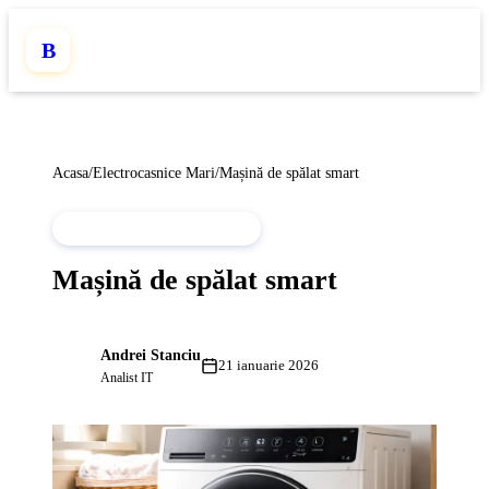
B
Acasa
/
Electrocasnice Mari
/
Mașină de spălat smart
ELECTROCASNICE MARI
Mașină de spălat smart
Andrei Stanciu
AS
21 ianuarie 2026
Analist IT