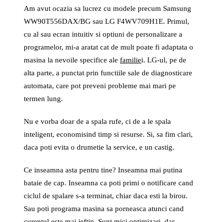
Am avut ocazia sa lucrez cu modele precum Samsung
WW90T556DAX/BG sau LG F4WV709H1E. Primul,
cu al sau ecran intuitiv si optiuni de personalizare a
programelor, mi-a aratat cat de mult poate fi adaptata o
masina la nevoile specifice ale
familie
i. LG-ul, pe de
alta parte, a punctat prin functiile sale de diagnosticare
automata, care pot preveni probleme mai mari pe
termen lung.
Nu e vorba doar de a spala rufe, ci de a le spala
inteligent, economisind timp si resurse. Si, sa fim clari,
daca poti evita o drumetie la service, e un castig.
Ce inseamna asta pentru tine? Inseamna mai putina
bataie de cap. Inseamna ca poti primi o notificare cand
ciclul de spalare s-a terminat, chiar daca esti la birou.
Sau poti programa masina sa porneasca atunci cand
curentul este mai ieftin. Sunt mici optimizari, dar