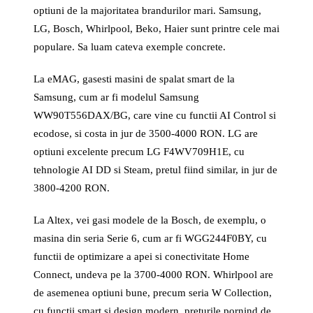
optiuni de la majoritatea brandurilor mari. Samsung,
LG, Bosch, Whirlpool, Beko, Haier sunt printre cele mai
populare. Sa luam cateva exemple concrete.
La eMAG, gasesti masini de spalat smart de la
Samsung, cum ar fi modelul Samsung
WW90T556DAX/BG, care vine cu functii AI Control si
ecodose, si costa in jur de 3500-4000 RON. LG are
optiuni excelente precum LG F4WV709H1E, cu
tehnologie AI DD si Steam, pretul fiind similar, in jur de
3800-4200 RON.
La Altex, vei gasi modele de la Bosch, de exemplu, o
masina din seria Serie 6, cum ar fi WGG244F0BY, cu
functii de optimizare a apei si conectivitate Home
Connect, undeva pe la 3700-4000 RON. Whirlpool are
de asemenea optiuni bune, precum seria W Collection,
cu functii smart si design modern, preturile pornind de