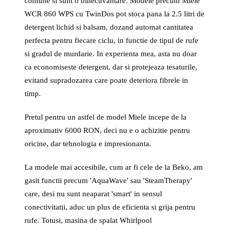
comune si sunt o binecuvantare. Modele precum Miele
WCR 860 WPS cu TwinDos pot stoca pana la 2.5 litri de
detergent lichid si balsam, dozand automat cantitatea
perfecta pentru fiecare ciclu, in functie de tipul de rufe
si gradul de murdarie. In experienta mea, asta nu doar
ca economiseste detergent, dar si protejeaza tesaturile,
evitand supradozarea care poate deteriora fibrele in
timp.
Pretul pentru un astfel de model Miele incepe de la
aproximativ 6000 RON, deci nu e o achizitie pentru
oricine, dar tehnologia e impresionanta.
La modele mai accesibile, cum ar fi cele de la Beko, am
gasit functii precum 'AquaWave' sau 'SteamTherapy'
care, desi nu sunt neaparat 'smart' in sensul
conectivitatii, aduc un plus de eficienta si grija pentru
rufe. Totusi, masina de spalat Whirlpool