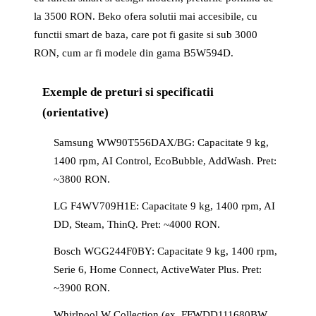
la 3500 RON. Beko ofera solutii mai accesibile, cu
functii smart de baza, care pot fi gasite si sub 3000
RON, cum ar fi modele din gama B5W594D.
Exemple de preturi si specificatii
(orientative)
Samsung WW90T556DAX/BG: Capacitate 9 kg,
1400 rpm, AI Control, EcoBubble, AddWash. Pret:
~3800 RON.
LG F4WV709H1E: Capacitate 9 kg, 1400 rpm, AI
DD, Steam, ThinQ. Pret: ~4000 RON.
Bosch WGG244F0BY: Capacitate 9 kg, 1400 rpm,
Serie 6, Home Connect, ActiveWater Plus. Pret:
~3900 RON.
Whirlpool W Collection (ex. FFWDD111680BW