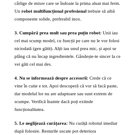
cârlige de mixer care se îndoaie la prima aluat mai ferm.
Un
robot multifuncțional profesional
trebuie să aibă
componente solide, preferabil inox.
3. Cumpără prea mult sau prea puțin robot:
Unii iau
cel mai scump model, cu funcții pe care nu le vor folosi
niciodată (gen gătit). Alții iau unul prea mic, și apoi se
plâng că nu încap ingredientele. Gândește-te sincer la ce
vei găti cel mai des.
4. Nu se informează despre accesorii:
Crede că ce
vine în cutie e tot. Apoi descoperă că vor să facă paste,
dar modelul lor nu are adaptoare sau sunt extrem de
scumpe. Verifică înainte dacă poți extinde
funcționalitatea.
5. Le neglijează curățarea:
Nu curăță robotul imediat
după folosire. Resturile uscate pot deteriora