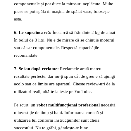
componentele și pot duce la mirosuri neplăcute. Multe
piese se pot spăla în mașina de spălat vase, folosește
asta.
6. Le supraîncarcă:
Încearcă să frământe 2 kg de aluat
în bolul de 3 litri. Nu e de mirare că se chinuie motorul
sau că sar componentele. Respectă capacitățile
recomandate.
7. Se iau după reclame:
Reclamele arată mereu
rezultate perfecte, dar nu-ți spun cât de greu e să ajungi
acolo sau ce limite are aparatul. Citește review-uri de la
utilizatori reali, uită-te la teste pe YouTube.
Pe scurt, un
robot multifuncțional profesional
necesită
o investiție de timp și bani. Informarea corectă și
utilizarea lui conform instrucțiunilor sunt cheia
succesului. Nu te grăbi, gândește-te bine.