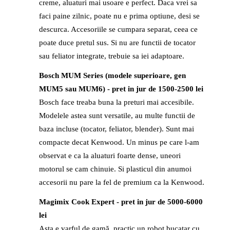
creme, aluaturi mai usoare e perfect. Daca vrei sa
faci paine zilnic, poate nu e prima optiune, desi se
descurca. Accesoriile se cumpara separat, ceea ce
poate duce pretul sus. Si nu are functii de tocator
sau feliator integrate, trebuie sa iei adaptoare.
Bosch MUM Series (modele superioare, gen
MUM5 sau MUM6) - pret in jur de 1500-2500 lei
Bosch face treaba buna la preturi mai accesibile.
Modelele astea sunt versatile, au multe functii de
baza incluse (tocator, feliator, blender). Sunt mai
compacte decat Kenwood. Un minus pe care l-am
observat e ca la aluaturi foarte dense, uneori
motorul se cam chinuie. Si plasticul din anumoi
accesorii nu pare la fel de premium ca la Kenwood.
Magimix Cook Expert - pret in jur de 5000-6000
lei
Asta e varful de gamă, practic un robot bucatar cu