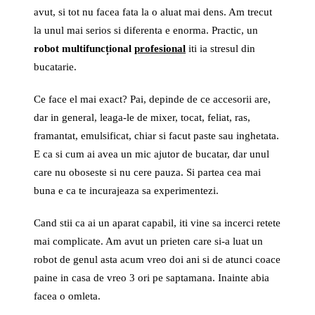
avut, si tot nu facea fata la o aluat mai dens. Am trecut
la unul mai serios si diferenta e enorma. Practic, un
robot multifuncțional
profesional
iti ia stresul din
bucatarie.
Ce face el mai exact? Pai, depinde de ce accesorii are,
dar in general, leaga-le de mixer, tocat, feliat, ras,
framantat, emulsificat, chiar si facut paste sau inghetata.
E ca si cum ai avea un mic ajutor de bucatar, dar unul
care nu oboseste si nu cere pauza. Si partea cea mai
buna e ca te incurajeaza sa experimentezi.
Cand stii ca ai un aparat capabil, iti vine sa incerci retete
mai complicate. Am avut un prieten care si-a luat un
robot de genul asta acum vreo doi ani si de atunci coace
paine in casa de vreo 3 ori pe saptamana. Inainte abia
facea o omleta.