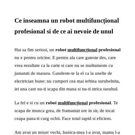
Ce inseamna un robot multifuncțional
profesional si de ce ai nevoie de unul
Hai sa fim seriosi, un
robot
multifuncțional
profesional
nu e pentru oricine. E pentru ala care gateste des, care
vrea rezultate ca la carte si care nu se multumeste cu
jumatati de masura. Gandeste-te la el ca la unelte de
electrician bune: nu cumperi cea mai ieftina surubelnita,
iei una care nu-ti scapa din mana si nu-ti strica surubul.
La fel e si cu un
robot
multifuncțional
profesional
. Te
scapa de munca grea, de framantat ore in sir, de tocat
ceapa pana-ti curg ochii. Face totul rapid si eficient.
Am avut un mixer vechi, bunica-mea l-a avut, mama l-a