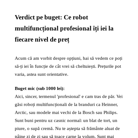
Verdict pe buget: Ce robot
multifuncțional profesional îți iei la
fiecare nivel de preț
Acum că am vorbit despre opțiuni, hai să vedem ce poți
să-ți iei în funcție de cât vrei să cheltuiești. Prețurile pot
varia, astea sunt orientative.
Buget mic (sub 1000 lei):
Aici, sincer, termenul 'profesional' e cam tras de păr. Vei
găsi roboți multifuncționali de la branduri ca Heinner,
Arctic, sau modele mai vechi de la Bosch sau Philips.
Sunt buni pentru uz casnic normal: un blat de tort, un
piure, o supă cremă. Nu te aștepta să frământe aluat de
pâine zi de zi sau să toace carne la volum. Sunt mai