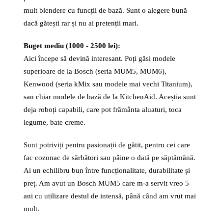
mult blendere cu funcții de bază. Sunt o alegere bună
dacă gătești rar și nu ai pretenții mari.
Buget mediu (1000 - 2500 lei):
Aici începe să devină interesant. Poți găsi modele
superioare de la Bosch (seria MUM5, MUM6),
Kenwood (seria kMix sau modele mai vechi Titanium),
sau chiar modele de bază de la KitchenAid. Aceștia sunt
deja roboți capabili, care pot frământa aluaturi, toca
legume, bate creme.
Sunt potriviți pentru pasionații de gătit, pentru cei care
fac cozonac de sărbători sau pâine o dată pe săptămână.
Ai un echilibru bun între funcționalitate, durabilitate și
preț. Am avut un Bosch MUM5 care m-a servit vreo 5
ani cu utilizare destul de intensă, până când am vrut mai
mult.