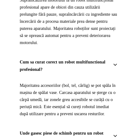
Supraîncălzirea motorului la un robot multifuncțional
profesional apare de obicei din cauza utilizării
prelungite fără pauze, supraîncărcării cu ingrediente sau
încercării de a procesa materiale prea dense pentru
puterea aparatului. Majoritatea roboților sunt proiectați
să se oprească automat pentru a preveni deteriorarea
motorului.
Cum sa curat corect un robot multifunctional
profesional?
Majoritatea accesoriilor (bol, tel, cârlig) se pot spăla în
mașina de spălat vase. Carcasa aparatului se șterge cu o
cârpă umedă, iar zonele greu accesibile se curăță cu o
periuță mică. Este esențial să cureți robotul imediat
după utilizare pentru a preveni uscarea resturilor.
Unde gasesc piese de schimb pentru un robot