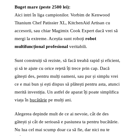
Buget mare (peste 2500 lei):
Aici intri în liga campionilor. Vorbim de Kenwood
Titanium Chef Patissier XL, KitchenAid Artisan cu
accesorii, sau chiar Magimix Cook Expert dacă vrei să
mergi la extreme. Aceștia sunt roboți
robot
multifuncțional profesional
veritabili.
Sunt construiți să reziste, să facă treabă rapid și eficient,
și să te ajute cu orice rețetă îți trece prin cap. Dacă
gătești des, pentru mulți oameni, sau pur și simplu vrei
ce e mai bun și ești dispus să plătești pentru asta, atunci
merită investiția. Un astfel de aparat îți poate simplifica
viața în
bucătărie
pe mulți ani.
Alegerea depinde mult de ce ai nevoie, cât de des
gătești și cât de serioasă e pasiunea ta pentru bucătărie.
Nu lua cel mai scump doar ca să fie, dar nici nu te