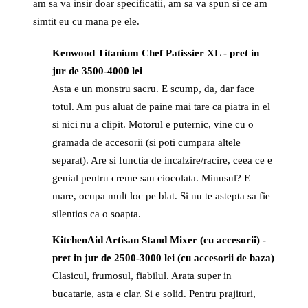
am sa va insir doar specificatii, am sa va spun si ce am
simtit eu cu mana pe ele.
Kenwood Titanium Chef Patissier XL - pret in
jur de 3500-4000 lei
Asta e un monstru sacru. E scump, da, dar face
totul. Am pus aluat de paine mai tare ca piatra in el
si nici nu a clipit. Motorul e puternic, vine cu o
gramada de accesorii (si poti cumpara altele
separat). Are si functia de incalzire/racire, ceea ce e
genial pentru creme sau ciocolata. Minusul? E
mare, ocupa mult loc pe blat. Si nu te astepta sa fie
silentios ca o soapta.
KitchenAid Artisan Stand Mixer (cu accesorii) -
pret in jur de 2500-3000 lei (cu accesorii de baza)
Clasicul, frumosul, fiabilul. Arata super in
bucatarie, asta e clar. Si e solid. Pentru prajituri,