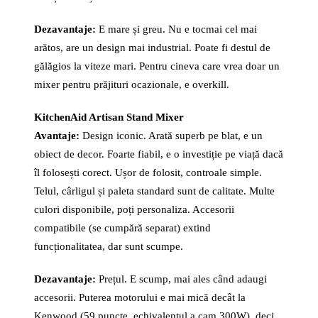
Dezavantaje:
E mare și greu. Nu e tocmai cel mai
arătos, are un design mai industrial. Poate fi destul de
gălăgios la viteze mari. Pentru cineva care vrea doar un
mixer pentru prăjituri ocazionale, e overkill.
KitchenAid Artisan Stand Mixer
Avantaje:
Design iconic. Arată superb pe blat, e un
obiect de decor. Foarte fiabil, e o investiție pe viață dacă
îl folosești corect. Ușor de folosit, controale simple.
Telul, cârligul și paleta standard sunt de calitate. Multe
culori disponibile, poți personaliza. Accesorii
compatibile (se cumpără separat) extind
funcționalitatea, dar sunt scumpe.
Dezavantaje:
Prețul. E scump, mai ales când adaugi
accesorii. Puterea motorului e mai mică decât la
Kenwood (59 puncte, echivalentul a cam 300W), deci