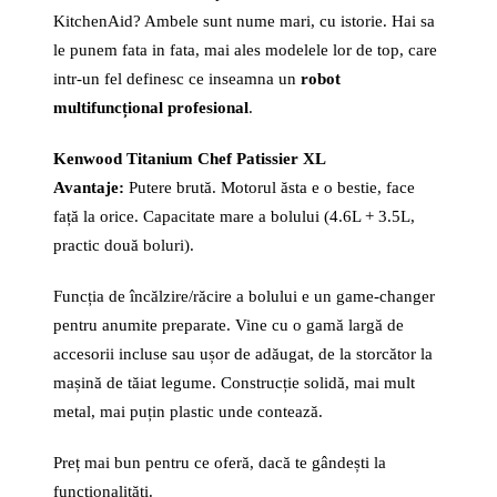
KitchenAid? Ambele sunt nume mari, cu istorie. Hai sa
le punem fata in fata, mai ales modelele lor de top, care
intr-un fel definesc ce inseamna un
robot
multifuncțional profesional
.
Kenwood Titanium Chef Patissier XL
Avantaje:
Putere brută. Motorul ăsta e o bestie, face
față la orice. Capacitate mare a bolului (4.6L + 3.5L,
practic două boluri).
Funcția de încălzire/răcire a bolului e un game-changer
pentru anumite preparate. Vine cu o gamă largă de
accesorii incluse sau ușor de adăugat, de la storcător la
mașină de tăiat legume. Construcție solidă, mai mult
metal, mai puțin plastic unde contează.
Preț mai bun pentru ce oferă, dacă te gândești la
funcționalități.