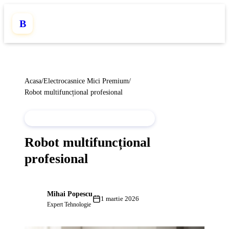
B
Acasa
/
Electrocasnice Mici Premium
/
Robot multifuncțional profesional
ELECTROCASNICE MICI PREMIUM
Robot multifuncțional
profesional
Mihai Popescu
MP
1 martie 2026
Expert Tehnologie