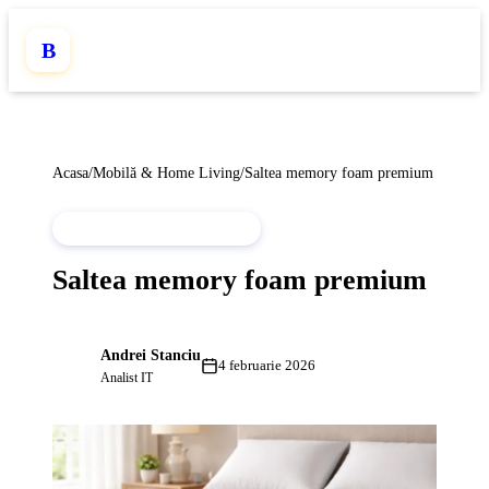
B
Acasa
/
Mobilă & Home Living
/
Saltea memory foam premium
MOBILĂ & HOME LIVING
Saltea memory foam premium
Andrei Stanciu
AS
4 februarie 2026
Analist IT