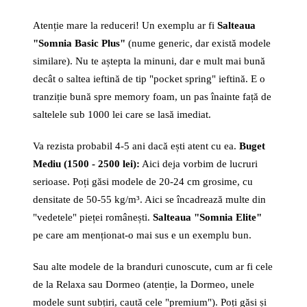
Atenție mare la reduceri! Un exemplu ar fi
Salteaua
"Somnia Basic Plus"
(nume generic, dar există modele
similare). Nu te aștepta la minuni, dar e mult mai bună
decât o saltea ieftină de tip "pocket spring" ieftină. E o
tranziție bună spre memory foam, un pas înainte față de
saltelele sub 1000 lei care se lasă imediat.
Va rezista probabil 4-5 ani dacă ești atent cu ea.
Buget
Mediu (1500 - 2500 lei):
Aici deja vorbim de lucruri
serioase. Poți găsi modele de 20-24 cm grosime, cu
densitate de 50-55 kg/m³. Aici se încadrează multe din
"vedetele" pieței românești.
Salteaua "Somnia Elite"
pe care am menționat-o mai sus e un exemplu bun.
Sau alte modele de la branduri cunoscute, cum ar fi cele
de la Relaxa sau Dormeo (atenție, la Dormeo, unele
modele sunt subțiri, caută cele "premium"). Poți găsi și