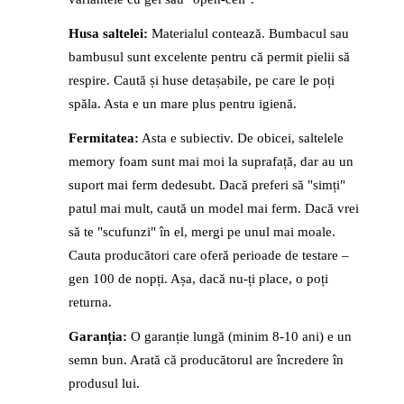
Husa saltelei:
Materialul contează. Bumbacul sau
bambusul sunt excelente pentru că permit pielii să
respire. Caută și huse detașabile, pe care le poți
spăla. Asta e un mare plus pentru igienă.
Fermitatea:
Asta e subiectiv. De obicei, saltelele
memory foam sunt mai moi la suprafață, dar au un
suport mai ferm dedesubt. Dacă preferi să "simți"
patul mai mult, caută un model mai ferm. Dacă vrei
să te "scufunzi" în el, mergi pe unul mai moale.
Cauta producători care oferă perioade de testare –
gen 100 de nopți. Așa, dacă nu-ți place, o poți
returna.
Garanția:
O garanție lungă (minim 8-10 ani) e un
semn bun. Arată că producătorul are încredere în
produsul lui.