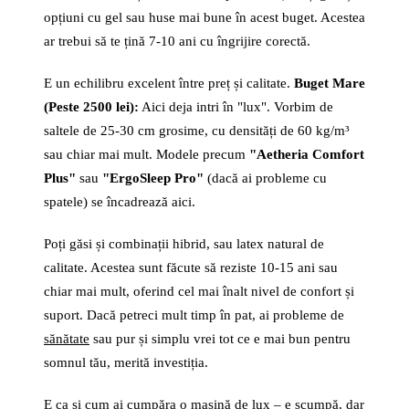
opțiuni cu gel sau huse mai bune în acest buget. Acestea
ar trebui să te țină 7-10 ani cu îngrijire corectă.
E un echilibru excelent între preț și calitate.
Buget Mare
(Peste 2500 lei):
Aici deja intri în "lux". Vorbim de
saltele de 25-30 cm grosime, cu densități de 60 kg/m³
sau chiar mai mult. Modele precum
"Aetheria Comfort
Plus"
sau
"ErgoSleep Pro"
(dacă ai probleme cu
spatele) se încadrează aici.
Poți găsi și combinații hibrid, sau latex natural de
calitate. Acestea sunt făcute să reziste 10-15 ani sau
chiar mai mult, oferind cel mai înalt nivel de confort și
suport. Dacă petreci mult timp în pat, ai probleme de
sănătate
sau pur și simplu vrei tot ce e mai bun pentru
somnul tău, merită investiția.
E ca și cum ai cumpăra o mașină de lux – e scumpă, dar