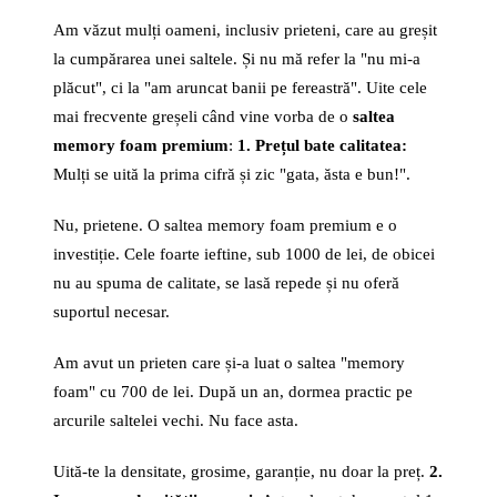
Am văzut mulți oameni, inclusiv prieteni, care au greșit
la cumpărarea unei saltele. Și nu mă refer la "nu mi-a
plăcut", ci la "am aruncat banii pe fereastră". Uite cele
mai frecvente greșeli când vine vorba de o
saltea
memory foam premium
:
1. Prețul bate calitatea:
Mulți se uită la prima cifră și zic "gata, ăsta e bun!".
Nu, prietene. O saltea memory foam premium e o
investiție. Cele foarte ieftine, sub 1000 de lei, de obicei
nu au spuma de calitate, se lasă repede și nu oferă
suportul necesar.
Am avut un prieten care și-a luat o saltea "memory
foam" cu 700 de lei. După un an, dormea practic pe
arcurile saltelei vechi. Nu face asta.
Uită-te la densitate, grosime, garanție, nu doar la preț.
2.