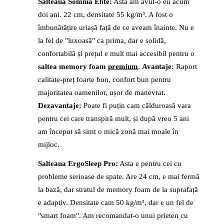
Salteaua Somnia Elite:
Asta am avut-o eu acum
doi ani. 22 cm, densitate 55 kg/m³. A fost o
îmbunătățire uriașă față de ce aveam înainte. Nu e
la fel de "luxoasă" ca prima, dar e solidă,
confortabilă și prețul e mult mai accesibil pentru o
saltea memory foam
premium
.
Avantaje:
Raport
calitate-preț foarte bun, confort bun pentru
majoritatea oamenilor, ușor de manevrat.
Dezavantaje:
Poate fi puțin cam călduroasă vara
pentru cei care transpiră mult, și după vreo 5 ani
am început să simt o mică zonă mai moale în
mijloc.
Salteaua ErgoSleep Pro:
Asta e pentru cei cu
probleme serioase de spate. Are 24 cm, e mai fermă
la bază, dar stratul de memory foam de la suprafață
e adaptiv. Densitate cam 50 kg/m³, dar e un fel de
"smart foam". Am recomandat-o unui prieten cu