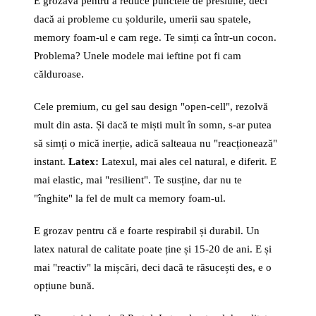
E grozavă pentru a reduce punctele de presiune, deci
dacă ai probleme cu șoldurile, umerii sau spatele,
memory foam-ul e cam rege. Te simți ca într-un cocon.
Problema? Unele modele mai ieftine pot fi cam
călduroase.
Cele premium, cu gel sau design "open-cell", rezolvă
mult din asta. Și dacă te miști mult în somn, s-ar putea
să simți o mică inerție, adică salteaua nu "reacționează"
instant.
Latex:
Latexul, mai ales cel natural, e diferit. E
mai elastic, mai "resilient". Te susține, dar nu te
"înghite" la fel de mult ca memory foam-ul.
E grozav pentru că e foarte respirabil și durabil. Un
latex natural de calitate poate ține și 15-20 de ani. E și
mai "reactiv" la mișcări, deci dacă te răsucești des, e o
opțiune bună.