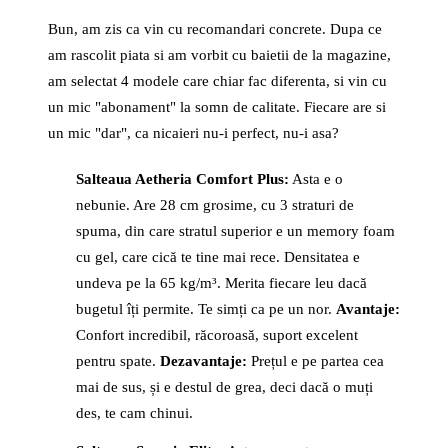
Bun, am zis ca vin cu recomandari concrete. Dupa ce
am rascolit piata si am vorbit cu baietii de la magazine,
am selectat 4 modele care chiar fac diferenta, si vin cu
un mic "abonament" la somn de calitate. Fiecare are si
un mic "dar", ca nicaieri nu-i perfect, nu-i asa?
Salteaua Aetheria Comfort Plus:
Asta e o
nebunie. Are 28 cm grosime, cu 3 straturi de
spuma, din care stratul superior e un memory foam
cu gel, care cică te tine mai rece. Densitatea e
undeva pe la 65 kg/m³. Merita fiecare leu dacă
bugetul îți permite. Te simți ca pe un nor.
Avantaje:
Confort incredibil, răcoroasă, suport excelent
pentru spate.
Dezavantaje:
Prețul e pe partea cea
mai de sus, și e destul de grea, deci dacă o muți
des, te cam chinui.