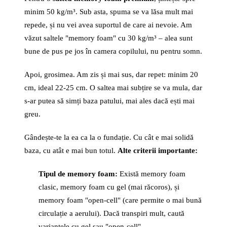
minim 50 kg/m³. Sub asta, spuma se va lăsa mult mai
repede, și nu vei avea suportul de care ai nevoie. Am
văzut saltele "memory foam" cu 30 kg/m³ – alea sunt
bune de pus pe jos în camera copilului, nu pentru somn.
Apoi, grosimea. Am zis și mai sus, dar repet: minim 20
cm, ideal 22-25 cm. O saltea mai subțire se va mula, dar
s-ar putea să simți baza patului, mai ales dacă ești mai
greu.
Gândește-te la ea ca la o fundație. Cu cât e mai solidă
baza, cu atât e mai bun totul.
Alte criterii importante:
Tipul de memory foam:
Există memory foam
clasic, memory foam cu gel (mai răcoros), și
memory foam "open-cell" (care permite o mai bună
circulație a aerului). Dacă transpiri mult, caută
variantele cu gel sau "open-cell".