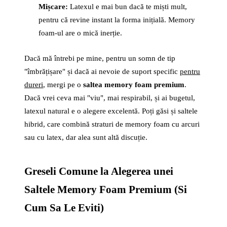
Mișcare:
Latexul e mai bun dacă te miști mult,
pentru că revine instant la forma inițială. Memory
foam-ul are o mică inerție.
Dacă mă întrebi pe mine, pentru un somn de tip
"îmbrățișare" și dacă ai nevoie de suport specific
pentru
dureri
, mergi pe o
saltea memory foam premium
.
Dacă vrei ceva mai "viu", mai respirabil, și ai bugetul,
latexul natural e o alegere excelentă. Poți găsi și saltele
hibrid, care combină straturi de memory foam cu arcuri
sau cu latex, dar alea sunt altă discuție.
Greseli Comune la Alegerea unei
Saltele Memory Foam Premium (Si
Cum Sa Le Eviti)