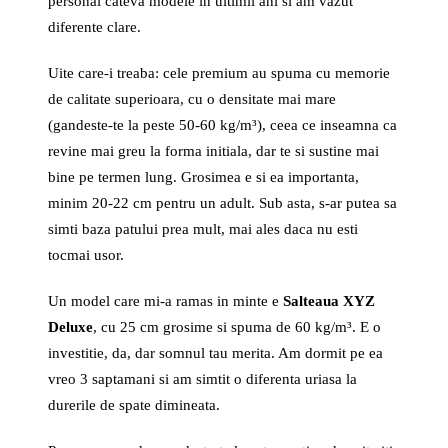
personal cateva modele in ultimii ani si am vazut
diferente clare.
Uite care-i treaba: cele premium au spuma cu memorie
de calitate superioara, cu o densitate mai mare
(gandeste-te la peste 50-60 kg/m³), ceea ce inseamna ca
revine mai greu la forma initiala, dar te si sustine mai
bine pe termen lung. Grosimea e si ea importanta,
minim 20-22 cm pentru un adult. Sub asta, s-ar putea sa
simti baza patului prea mult, mai ales daca nu esti
tocmai usor.
Un model care mi-a ramas in minte e
Salteaua XYZ
Deluxe
, cu 25 cm grosime si spuma de 60 kg/m³. E o
investitie, da, dar somnul tau merita. Am dormit pe ea
vreo 3 saptamani si am simtit o diferenta uriasa la
durerile de spate dimineata.