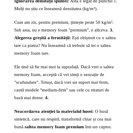
Ignorarea densității spumei:
Asta e legat de punctul 1.
Mulți nu știu ce înseamnă densitatea (kg/m³).
Cum am zis, pentru premium, țintește peste 50 kg/m³.
Sub asta, nu e memory foam "premium", e altceva.
3.
Alegerea greșită a fermității:
Ești obișnuit cu o saltea
tare ca piatra? Nu înseamnă că trebuie să iei o saltea
memory foam tare.
Ele tind să fie mai moi la suprafață. Dacă vrei o saltea
memory foam, acceptă că vei simți o senzație de
"scufundare". Totuși, dacă vrei un suport mai ferm,
caută modele "medium-firm" sau cele cu straturi de
bază mai dense.
4.
Neacordarea atenției la materialul husei:
O husă
sintetică, care nu respiră, transformă chiar și cea mai
bună
saltea memory foam premium
într-un cuptor.