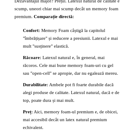
Dezavantajul major? Prețul. Latexul natural de calitate e
scump, uneori chiar mai scump decât un memory foam
premium.
Comparație directă:
Confort:
Memory Foam câștigă la capitolul
"îmbrățișare" și reducere a presiunii. Latexul e mai
mult "susținere" elastică.
Răcoare:
Latexul natural e, în general, mai
răcoros. Cele mai bune memory foam-uri cu gel
sau "open-cell" se apropie, dar nu egalează mereu.
Durabilitate:
Ambele pot fi foarte durabile dacă
alegi produse de calitate. Latexul natural, dacă e de
top, poate dura și mai mult.
Preț:
Aici, memory foam-ul premium e, de obicei,
mai accesibil decât un latex natural premium
echivalent.