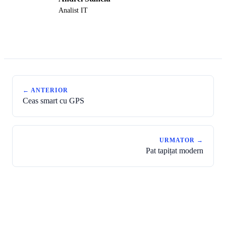
AS
Analist IT
← ANTERIOR
Ceas smart cu GPS
URMATOR →
Pat tapițat modern