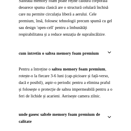
Salteaua memory foam poate reține căldura corporală
deoarece spuma clasică are o structură celulară închisă
care nu permite circulația liberă a aerului. Cele
premium, însă, folosesc tehnologii precum spumă cu gel
sau design 'open-cell' pentru a îmbunătăți
respirabilitatea și a reduce senzația de supraîncălzire.
cum intretin o saltea memory foam premium
Pentru a întreține o
saltea memory foam premium
,
rotește-o la fiecare 3-6 luni (cap-picioare și față-verso,
dacă e posibil), aspir-o periodic pentru a elimina praful
și folosește o protecție de saltea impermeabilă pentru a o
feri de lichide și acarieni. Aerisește camera zilnic.
unde gasesc saltele memory foam premium de
calitate