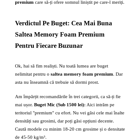
premium
care să-ți ofere somnul liniștit pe care-l meriți.
Verdictul Pe Buget: Cea Mai Buna
Saltea Memory Foam Premium
Pentru Fiecare Buzunar
Ok, hai să fim realiști. Nu toată lumea are buget
nelimitat pentru o
saltea memory foam premium
. Dar
asta nu înseamnă că trebuie să dormi prost.
Am împărțit recomandările în trei categorii, ca să-ți fie
mai ușor.
Buget Mic (Sub 1500 lei):
Aici intrăm pe
teritoriul "premium" cu efort. Nu vei găsi cele mai înalte
densități sau grosimi, dar poți găsi opțiuni decente.
Caută modele cu minim 18-20 cm grosime și o densitate
de 45-50 kg/m³.