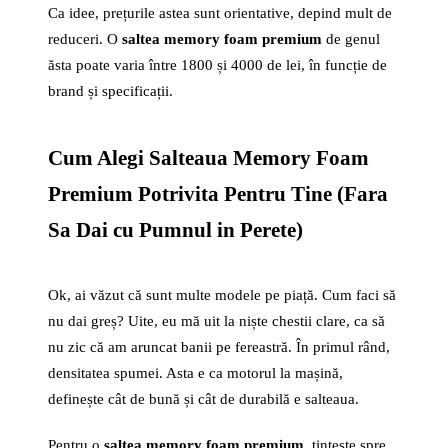
Ca idee, prețurile astea sunt orientative, depind mult de
reduceri. O
saltea memory foam premium
de genul
ăsta poate varia între 1800 și 4000 de lei, în funcție de
brand și specificații.
Cum Alegi Salteaua Memory Foam
Premium Potrivita Pentru Tine (Fara
Sa Dai cu Pumnul in Perete)
Ok, ai văzut că sunt multe modele pe piață. Cum faci să
nu dai greș? Uite, eu mă uit la niște chestii clare, ca să
nu zic că am aruncat banii pe fereastră. În primul rând,
densitatea spumei. Asta e ca motorul la mașină,
definește cât de bună și cât de durabilă e salteaua.
Pentru o
saltea memory foam premium
, țintește spre