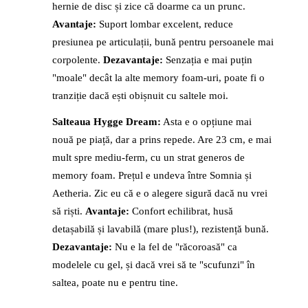
hernie de disc și zice că doarme ca un prunc.
Avantaje:
Suport lombar excelent, reduce
presiunea pe articulații, bună pentru persoanele mai
corpolente.
Dezavantaje:
Senzația e mai puțin
"moale" decât la alte memory foam-uri, poate fi o
tranziție dacă ești obișnuit cu saltele moi.
Salteaua Hygge Dream:
Asta e o opțiune mai
nouă pe piață, dar a prins repede. Are 23 cm, e mai
mult spre mediu-ferm, cu un strat generos de
memory foam. Prețul e undeva între Somnia și
Aetheria. Zic eu că e o alegere sigură dacă nu vrei
să riști.
Avantaje:
Confort echilibrat, husă
detașabilă și lavabilă (mare plus!), rezistență bună.
Dezavantaje:
Nu e la fel de "răcoroasă" ca
modelele cu gel, și dacă vrei să te "scufunzi" în
saltea, poate nu e pentru tine.