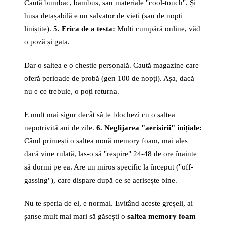
Caută bumbac, bambus, sau materiale "cool-touch". Și
husa detașabilă e un salvator de vieți (sau de nopți
liniștite).
5. Frica de a testa:
Mulți cumpără online, văd
o poză și gata.
Dar o saltea e o chestie personală. Caută magazine care
oferă perioade de probă (gen 100 de nopți). Așa, dacă
nu e ce trebuie, o poți returna.
E mult mai sigur decât să te blochezi cu o saltea
nepotrivită ani de zile.
6. Neglijarea "aerisirii" inițiale:
Când primești o saltea nouă memory foam, mai ales
dacă vine rulată, las-o să "respire" 24-48 de ore înainte
să dormi pe ea. Are un miros specific la început ("off-
gassing"), care dispare după ce se aerisește bine.
Nu te speria de el, e normal. Evitând aceste greșeli, ai
șanse mult mai mari să găsești o
saltea memory foam