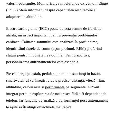
valori neobișnuite. Monitorizarea nivelului de oxigen din sânge
(SpO2) oferă informații despre capacitatea respiratorie și
adaptarea la altitudine.
Electrocardiograma (ECG) poate detecta semne de fibrilație
atrială, un aspect important pentru prevenția problemelor
cardiace. Calitatea somnului este analizată în profunzime,
identificând fazele de somn (ușor, profund, REM) și oferind
sfaturi pentru îmbunătățirea odihnei. Pentru sportivi,
personalizarea antrenamentelor este esențială.
Fie că alergi pe asfalt, pedalezi pe munte sau înoți în bazin,
smartwatch-ul va înregistra date precise: distanță, viteză, ritm,
altitudine, calorii arse și
performanța
pe segmente. GPS-ul
integrat permite explorarea de noi trasee fără a fi dependent de
telefon, iar funcțiile de analiză a performanței post-antrenament
te ajută să îți atingi obiectivele mai rapid.