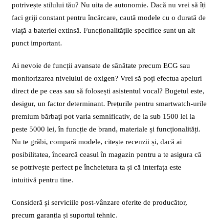
potrivește stilului tău? Nu uita de autonomie. Dacă nu vrei să îți
faci griji constant pentru încărcare, caută modele cu o durată de
viață a bateriei extinsă. Funcționalitățile specifice sunt un alt
punct important.
Ai nevoie de funcții avansate de sănătate precum ECG sau
monitorizarea nivelului de oxigen? Vrei să poți efectua apeluri
direct de pe ceas sau să folosești asistentul vocal? Bugetul este,
desigur, un factor determinant. Prețurile pentru smartwatch-urile
premium bărbați pot varia semnificativ, de la sub 1500 lei la
peste 5000 lei, în funcție de brand, materiale și funcționalități.
Nu te grăbi, compară modele, citește recenzii și, dacă ai
posibilitatea, încearcă ceasul în magazin pentru a te asigura că
se potrivește perfect pe încheietura ta și că interfața este
intuitivă pentru tine.
Consideră și serviciile post-vânzare oferite de producător,
precum garanția și suportul tehnic.