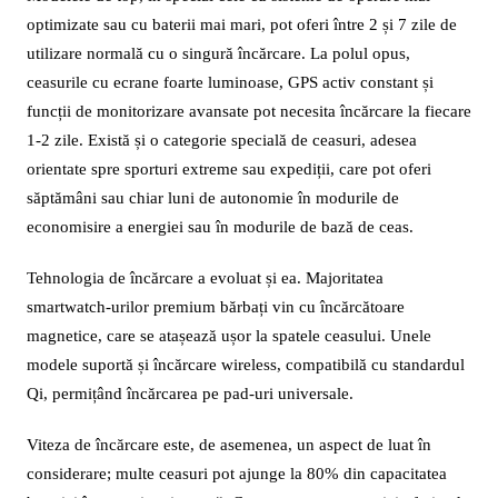
optimizate sau cu baterii mai mari, pot oferi între 2 și 7 zile de
utilizare normală cu o singură încărcare. La polul opus,
ceasurile cu ecrane foarte luminoase, GPS activ constant și
funcții de monitorizare avansate pot necesita încărcare la fiecare
1-2 zile. Există și o categorie specială de ceasuri, adesea
orientate spre sporturi extreme sau expediții, care pot oferi
săptămâni sau chiar luni de autonomie în modurile de
economisire a energiei sau în modurile de bază de ceas.
Tehnologia de încărcare a evoluat și ea. Majoritatea
smartwatch-urilor premium bărbați vin cu încărcătoare
magnetice, care se atașează ușor la spatele ceasului. Unele
modele suportă și încărcare wireless, compatibilă cu standardul
Qi, permițând încărcarea pe pad-uri universale.
Viteza de încărcare este, de asemenea, un aspect de luat în
considerare; multe ceasuri pot ajunge la 80% din capacitatea