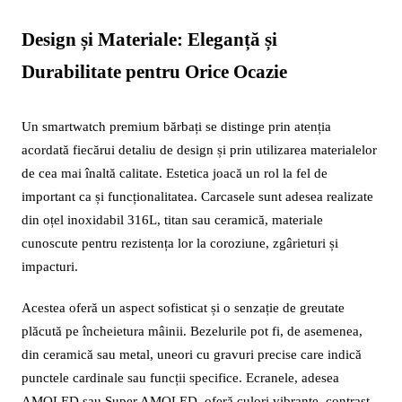
Design și Materiale: Eleganță și
Durabilitate pentru Orice Ocazie
Un smartwatch premium bărbați se distinge prin atenția
acordată fiecărui detaliu de design și prin utilizarea materialelor
de cea mai înaltă calitate. Estetica joacă un rol la fel de
important ca și funcționalitatea. Carcasele sunt adesea realizate
din oțel inoxidabil 316L, titan sau ceramică, materiale
cunoscute pentru rezistența lor la coroziune, zgârieturi și
impacturi.
Acestea oferă un aspect sofisticat și o senzație de greutate
plăcută pe încheietura mâinii. Bezelurile pot fi, de asemenea,
din ceramică sau metal, uneori cu gravuri precise care indică
punctele cardinale sau funcții specifice. Ecranele, adesea
AMOLED sau Super AMOLED, oferă culori vibrante, contrast