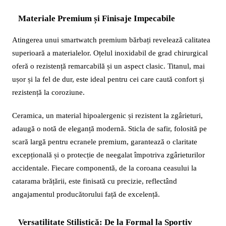
Materiale Premium și Finisaje Impecabile
Atingerea unui smartwatch premium bărbați revelează calitatea
superioară a materialelor. Oțelul inoxidabil de grad chirurgical
oferă o rezistență remarcabilă și un aspect clasic. Titanul, mai
ușor și la fel de dur, este ideal pentru cei care caută confort și
rezistență la coroziune.
Ceramica, un material hipoalergenic și rezistent la zgârieturi,
adaugă o notă de eleganță modernă. Sticla de safir, folosită pe
scară largă pentru ecranele premium, garantează o claritate
excepțională și o protecție de neegalat împotriva zgârieturilor
accidentale. Fiecare componentă, de la coroana ceasului la
catarama brățării, este finisată cu precizie, reflectând
angajamentul producătorului față de excelență.
Versatilitate Stilistică: De la Formal la Sportiv