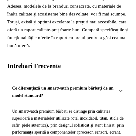
Adesea, modelele de la branduri consacrate, cu materiale de
înaltă calitate și ecosisteme bine dezvoltate, vor fi mai scumpe.
Totuși, există și opțiuni excelente la prețuri mai accesibile, care
oferă un raport calitate-preț foarte bun. Compară specificațiile și
funcționalitățile oferite în raport cu prețul pentru a găsi cea mai
bună ofertă.
Intrebari Frecvente
Ce diferențiază un smartwatch premium bărbați de un
model standard?
Un smartwatch premium bărbați se distinge prin calitatea
superioară a materialelor utilizate (oțel inoxidabil, titan, sticlă de
safir, piele autentică), prin designul sofisticat și atent finisat, prin
performanța sporită a componentelor (procesor, senzori, ecran),