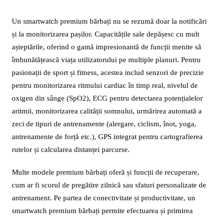
Un smartwatch premium bărbați nu se rezumă doar la notificări
și la monitorizarea pașilor. Capacitățile sale depășesc cu mult
așteptările, oferind o gamă impresionantă de funcții menite să
îmbunătățească viața utilizatorului pe multiple planuri. Pentru
pasionații de sport și fitness, acestea includ senzori de precizie
pentru monitorizarea ritmului cardiac în timp real, nivelul de
oxigen din sânge (SpO2), ECG pentru detectarea potențialelor
aritmii, monitorizarea calității somnului, urmărirea automată a
zeci de tipuri de antrenamente (alergare, ciclism, înot, yoga,
antrenamente de forță etc.), GPS integrat pentru cartografierea
rutelor și calcularea distanței parcurse.
Multe modele premium bărbați oferă și funcții de recuperare,
cum ar fi scorul de pregătire zilnică sau sfaturi personalizate de
antrenament. Pe partea de conectivitate și productivitate, un
smartwatch premium bărbați permite efectuarea și primirea