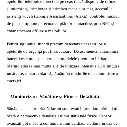
apelurilor telefonice direct de pe ceas (dacă dispune de difuzor
și microfon), trimiterea și primirea mesajelor text, accesul la
asistenți vocali (Google Assistant, Siri, Alexa), controlul muzicii
de pe smartphone, efectuarea plăților contactless prin NFC și
chiar stocarea offline a melodiilor.
Pentru siguranță, funcții precum detectarea căzăturilor și
apelurile de urgență pot fi salvatoare. De asemenea, autonomia
bateriei este un aspect crucial, modelele premium bărbați
oferind adesea mai multe zile de utilizare intensivă cu o singură
încărcare, uneori chiar săptămâni în modurile de economisire a
energiei.
Monitorizare Sănătate și Fitness Detaliată
Sănătatea este prioritară, iar un smartwatch premium bărbați îți
oferă o perspectivă detaliată asupra stării tale fizice. Senzorii
avansați pot măsura continuu ritmul cardiac, alertând în caz de