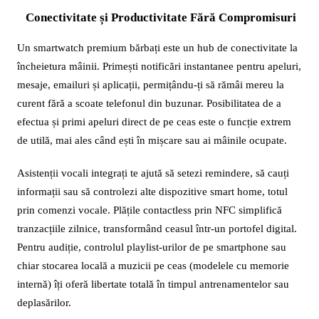
Conectivitate și Productivitate Fără Compromisuri
Un smartwatch premium bărbați este un hub de conectivitate la
încheietura mâinii. Primești notificări instantanee pentru apeluri,
mesaje, emailuri și aplicații, permițându-ți să rămâi mereu la
curent fără a scoate telefonul din buzunar. Posibilitatea de a
efectua și primi apeluri direct de pe ceas este o funcție extrem
de utilă, mai ales când ești în mișcare sau ai mâinile ocupate.
Asistenții vocali integrați te ajută să setezi remindere, să cauți
informații sau să controlezi alte dispozitive smart home, totul
prin comenzi vocale. Plățile contactless prin NFC simplifică
tranzacțiile zilnice, transformând ceasul într-un portofel digital.
Pentru audiție, controlul playlist-urilor de pe smartphone sau
chiar stocarea locală a muzicii pe ceas (modelele cu memorie
internă) îți oferă libertate totală în timpul antrenamentelor sau
deplasărilor.