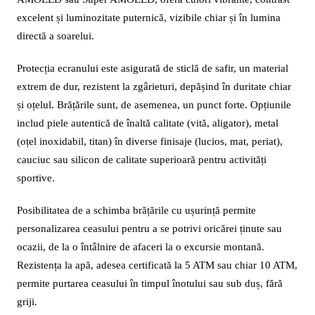
excelent și luminozitate puternică, vizibile chiar și în lumina
directă a soarelui.
Protecția ecranului este asigurată de sticlă de safir, un material
extrem de dur, rezistent la zgârieturi, depășind în duritate chiar
și oțelul. Brățările sunt, de asemenea, un punct forte. Opțiunile
includ piele autentică de înaltă calitate (vită, aligator), metal
(oțel inoxidabil, titan) în diverse finisaje (lucios, mat, periat),
cauciuc sau silicon de calitate superioară pentru activități
sportive.
Posibilitatea de a schimba brățările cu ușurință permite
personalizarea ceasului pentru a se potrivi oricărei ținute sau
ocazii, de la o întâlnire de afaceri la o excursie montană.
Rezistența la apă, adesea certificată la 5 ATM sau chiar 10 ATM,
permite purtarea ceasului în timpul înotului sau sub duș, fără
griji.