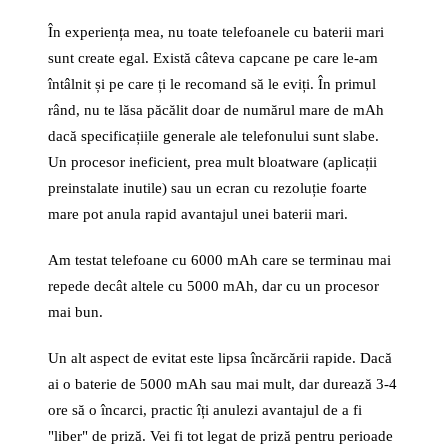
În experiența mea, nu toate telefoanele cu baterii mari
sunt create egal. Există câteva capcane pe care le-am
întâlnit și pe care ți le recomand să le eviți. În primul
rând, nu te lăsa păcălit doar de numărul mare de mAh
dacă specificațiile generale ale telefonului sunt slabe.
Un procesor ineficient, prea mult bloatware (aplicații
preinstalate inutile) sau un ecran cu rezoluție foarte
mare pot anula rapid avantajul unei baterii mari.
Am testat telefoane cu 6000 mAh care se terminau mai
repede decât altele cu 5000 mAh, dar cu un procesor
mai bun.
Un alt aspect de evitat este lipsa încărcării rapide. Dacă
ai o baterie de 5000 mAh sau mai mult, dar durează 3-4
ore să o încarci, practic îți anulezi avantajul de a fi
"liber" de priză. Vei fi tot legat de priză pentru perioade