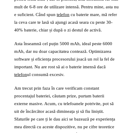
mult de 6-8 ore de utilizare intensă. Pentru mine, asta nu
e suficient. Când spun
telefon
cu baterie mare, mă refer
la ceva care te lasă să ajungi acasă seara cu peste 30-
40% baterie, chiar și după o zi destul de activă.
Asta înseamnă cel puțin 5000 mAh, ideal peste 6000
mAh, dar nu doar capacitatea contează. Optimizarea
software și eficiența procesorului joacă un rol la fel de
important. Nu are rost să ai o baterie imensă dacă
telefon
ul consumă excesiv.
Am trecut prin faza în care verificam constant
procentajul bateriei, căutam prize, purtam baterii
externe masive. Acum, cu telefoanele potrivite, pot să
uit de încărcător acasă dimineața și să fiu liniștit.
Sfaturile pe care ți le dau aici se bazează pe experiența
mea directă cu aceste dispozitive, nu pe cifre teoretice