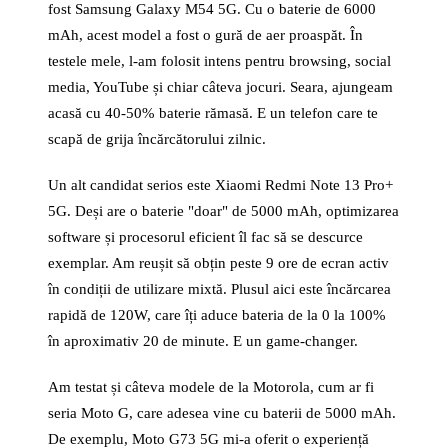
fost Samsung Galaxy M54 5G. Cu o baterie de 6000
mAh, acest model a fost o gură de aer proaspăt. În
testele mele, l-am folosit intens pentru browsing, social
media, YouTube și chiar câteva jocuri. Seara, ajungeam
acasă cu 40-50% baterie rămasă. E un telefon care te
scapă de grija încărcătorului zilnic.
Un alt candidat serios este Xiaomi Redmi Note 13 Pro+
5G. Deși are o baterie "doar" de 5000 mAh, optimizarea
software și procesorul eficient îl fac să se descurce
exemplar. Am reușit să obțin peste 9 ore de ecran activ
în condiții de utilizare mixtă. Plusul aici este încărcarea
rapidă de 120W, care îți aduce bateria de la 0 la 100%
în aproximativ 20 de minute. E un game-changer.
Am testat și câteva modele de la Motorola, cum ar fi
seria Moto G, care adesea vine cu baterii de 5000 mAh.
De exemplu, Moto G73 5G mi-a oferit o experiență