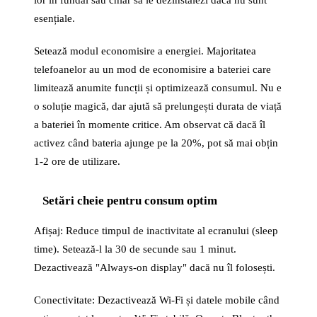
lor în fundal sau chiar să le dezinstalezi dacă nu sunt
esențiale.
Setează modul economisire a energiei. Majoritatea
telefoanelor au un mod de economisire a bateriei care
limitează anumite funcții și optimizează consumul. Nu e
o soluție magică, dar ajută să prelungești durata de viață
a bateriei în momente critice. Am observat că dacă îl
activez când bateria ajunge pe la 20%, pot să mai obțin
1-2 ore de utilizare.
Setări cheie pentru consum optim
Afișaj: Reduce timpul de inactivitate al ecranului (sleep
time). Setează-l la 30 de secunde sau 1 minut.
Dezactivează "Always-on display" dacă nu îl folosești.
Conectivitate: Dezactivează Wi-Fi și datele mobile când