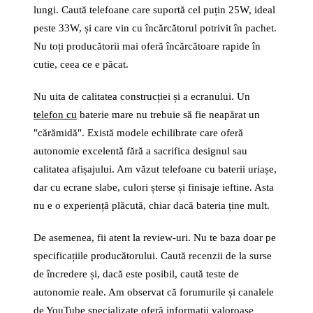
lungi. Caută telefoane care suportă cel puțin 25W, ideal
peste 33W, și care vin cu încărcătorul potrivit în pachet.
Nu toți producătorii mai oferă încărcătoare rapide în
cutie, ceea ce e păcat.
Nu uita de calitatea construcției și a ecranului. Un
telefon cu
baterie mare nu trebuie să fie neapărat un
"cărămidă". Există modele echilibrate care oferă
autonomie excelentă fără a sacrifica designul sau
calitatea afișajului. Am văzut telefoane cu baterii uriașe,
dar cu ecrane slabe, culori șterse și finisaje ieftine. Asta
nu e o experiență plăcută, chiar dacă bateria ține mult.
De asemenea, fii atent la review-uri. Nu te baza doar pe
specificațiile producătorului. Caută recenzii de la surse
de încredere și, dacă este posibil, caută teste de
autonomie reale. Am observat că forumurile și canalele
de YouTube specializate oferă informații valoroase