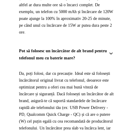
altfel ar dura multe ore să o încarci complet. De
exemplu, un telefon cu 5000 mAh și încărcare de 120W
poate ajunge la 100% în aproximativ 20-25 de minute,
pe când unul cu încărcare de 15W ar putea dura peste 2
ore.
Pot să folosesc un încărcător de alt brand pentru
telefonul meu cu baterie mare?
Da, poți folosi, dar cu precauție. Ideal este să folosești
încărcătorul original livrat cu telefonul, deoarece este
optimizat pentru a oferi cea mai bună viteză de
încărcare și siguranță. Dacă folosești un încărcător de alt
brand, asigură-te că suportă standardele de încărcare
rapidă ale telefonului tău (ex: USB Power Delivery -
PD, Qualcomm Quick Charge - QC) și că are o putere
(W) cel puțin egală cu cea recomandată de producătorul
telefonului. Un încărcător prea slab va încărca lent, iar