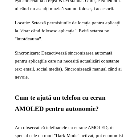
ești conectat la o rețea Wi-Fi stabilă. Oprește Bluetooth-
ul când nu asculți muzică sau nu folosești accesorii.
Locație: Setează permisiunile de locație pentru aplicații
la "doar când folosesc aplicația". Evită setarea pe
"întotdeauna".
Sincronizare: Dezactivează sincronizarea automată
pentru aplicațiile care nu necesită actualizări constante
(ex: email, social media). Sincronizează manual când ai
nevoie.
Cum te ajută un telefon cu ecran
AMOLED pentru autonomie?
Am observat că telefoanele cu ecrane AMOLED, în
special cele cu mod "Dark Mode" activat, pot economisi