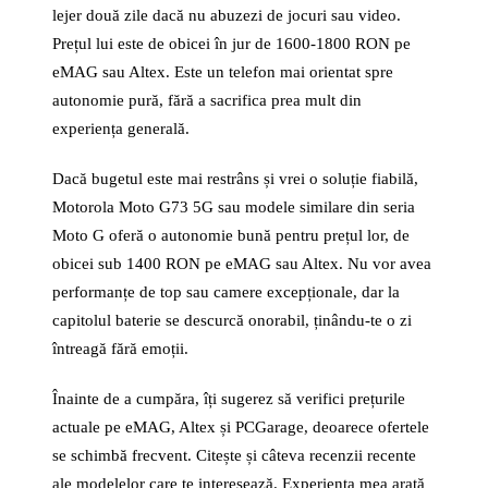
lejer două zile dacă nu abuzezi de jocuri sau video.
Prețul lui este de obicei în jur de 1600-1800 RON pe
eMAG sau Altex. Este un telefon mai orientat spre
autonomie pură, fără a sacrifica prea mult din
experiența generală.
Dacă bugetul este mai restrâns și vrei o soluție fiabilă,
Motorola Moto G73 5G sau modele similare din seria
Moto G oferă o autonomie bună pentru prețul lor, de
obicei sub 1400 RON pe eMAG sau Altex. Nu vor avea
performanțe de top sau camere excepționale, dar la
capitolul baterie se descurcă onorabil, ținându-te o zi
întreagă fără emoții.
Înainte de a cumpăra, îți sugerez să verifici prețurile
actuale pe eMAG, Altex și PCGarage, deoarece ofertele
se schimbă frecvent. Citește și câteva recenzii recente
ale modelelor care te interesează. Experiența mea arată