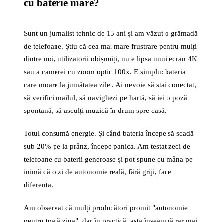
cu baterie mare?
Sunt un jurnalist tehnic de 15 ani și am văzut o grămadă
de telefoane. Știu că cea mai mare frustrare pentru mulți
dintre noi, utilizatorii obișnuiți, nu e lipsa unui ecran 4K
sau a camerei cu zoom optic 100x. E simplu: bateria
care moare la jumătatea zilei. Ai nevoie să stai conectat,
să verifici mailul, să navighezi pe hartă, să iei o poză
spontană, să asculți muzică în drum spre casă.
Totul consumă energie. Și când bateria începe să scadă
sub 20% pe la prânz, începe panica. Am testat zeci de
telefoane cu baterii generoase și pot spune cu mâna pe
inimă că o zi de autonomie reală, fără griji, face
diferența.
Am observat că mulți producători promit "autonomie
pentru toată ziua", dar în practică, asta înseamnă rar mai