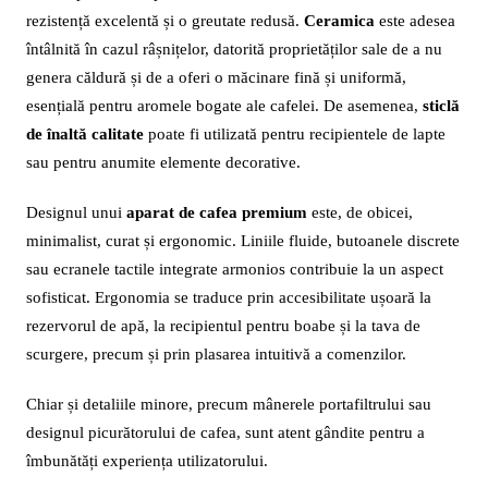
rezistență excelentă și o greutate redusă.
Ceramica
este adesea
întâlnită în cazul râșnițelor, datorită proprietăților sale de a nu
genera căldură și de a oferi o măcinare fină și uniformă,
esențială pentru aromele bogate ale cafelei. De asemenea,
sticlă
de înaltă calitate
poate fi utilizată pentru recipientele de lapte
sau pentru anumite elemente decorative.
Designul unui
aparat de cafea premium
este, de obicei,
minimalist, curat și ergonomic. Liniile fluide, butoanele discrete
sau ecranele tactile integrate armonios contribuie la un aspect
sofisticat. Ergonomia se traduce prin accesibilitate ușoară la
rezervorul de apă, la recipientul pentru boabe și la tava de
scurgere, precum și prin plasarea intuitivă a comenzilor.
Chiar și detaliile minore, precum mânerele portafiltrului sau
designul picurătorului de cafea, sunt atent gândite pentru a
îmbunătăți experiența utilizatorului.