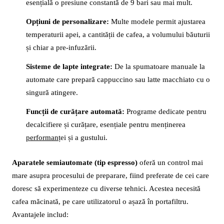
esențială o presiune constantă de 9 bari sau mai mult.
Opțiuni de personalizare:
Multe modele permit ajustarea
temperaturii apei, a cantității de cafea, a volumului băuturii
și chiar a pre-infuzării.
Sisteme de lapte integrate:
De la spumatoare manuale la
automate care prepară cappuccino sau latte macchiato cu o
singură atingere.
Funcții de curățare automată:
Programe dedicate pentru
decalcifiere și curățare, esențiale pentru menținerea
performanț
ei și a gustului.
Aparatele semiautomate (tip espresso)
oferă un control mai
mare asupra procesului de preparare, fiind preferate de cei care
doresc să experimenteze cu diverse tehnici. Acestea necesită
cafea măcinată, pe care utilizatorul o așază în portafiltru.
Avantajele includ: