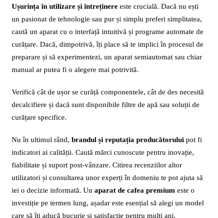
Ușurința în utilizare și întreținere
este crucială. Dacă nu ești
un pasionat de tehnologie sau pur și simplu preferi simplitatea,
caută un aparat cu o interfață intuitivă și programe automate de
curățare. Dacă, dimpotrivă, îți place să te implici în procesul de
preparare și să experimentezi, un aparat semiautomat sau chiar
manual ar putea fi o alegere mai potrivită.
Verifică cât de ușor se curăță componentele, cât de des necesită
decalcifiere și dacă sunt disponibile filtre de apă sau soluții de
curățare specifice.
Nu în ultimul rând,
brandul și reputația producătorului
pot fi
indicatori ai calității. Caută mărci cunoscute pentru inovație,
fiabilitate și suport post-vânzare. Citirea recenziilor altor
utilizatori și consultarea unor experți în domeniu te pot ajuta să
iei o decizie informată. Un
aparat de cafea premium
este o
investiție pe termen lung, așadar este esențial să alegi un model
care să îți aducă bucurie și satisfacție pentru mulți ani.