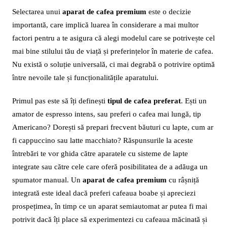
Selectarea unui
aparat de cafea premium
este o decizie
importantă, care implică luarea în considerare a mai multor
factori pentru a te asigura că alegi modelul care se potrivește cel
mai bine stilului tău de viață și preferințelor în materie de cafea.
Nu există o soluție universală, ci mai degrabă o potrivire optimă
între nevoile tale și funcționalitățile aparatului.
Primul pas este să îți definești
tipul de cafea preferat
. Ești un
amator de espresso intens, sau preferi o cafea mai lungă, tip
Americano? Dorești să prepari frecvent băuturi cu lapte, cum ar
fi cappuccino sau latte macchiato? Răspunsurile la aceste
întrebări te vor ghida către aparatele cu sisteme de lapte
integrate sau către cele care oferă posibilitatea de a adăuga un
spumator manual. Un
aparat de cafea premium
cu râșniță
integrată este ideal dacă preferi cafeaua boabe și apreciezi
prospețimea, în timp ce un aparat semiautomat ar putea fi mai
potrivit dacă îți place să experimentezi cu cafeaua măcinată și