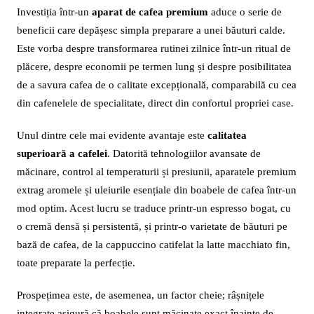
Investiția într-un
aparat de cafea premium
aduce o serie de
beneficii care depășesc simpla preparare a unei băuturi calde.
Este vorba despre transformarea rutinei zilnice într-un ritual de
plăcere, despre economii pe termen lung și despre posibilitatea
de a savura cafea de o calitate excepțională, comparabilă cu cea
din cafenelele de specialitate, direct din confortul propriei case.
Unul dintre cele mai evidente avantaje este
calitatea
superioară a cafelei
. Datorită tehnologiilor avansate de
măcinare, control al temperaturii și presiunii, aparatele premium
extrag aromele și uleiurile esențiale din boabele de cafea într-un
mod optim. Acest lucru se traduce printr-un espresso bogat, cu
o cremă densă și persistentă, și printr-o varietate de băuturi pe
bază de cafea, de la cappuccino catifelat la latte macchiato fin,
toate preparate la perfecție.
Prospețimea este, de asemenea, un factor cheie; râșnițele
integrate asigură că boabele sunt măcinate exact înainte de