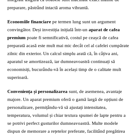
preparare, păstrând intactă aroma vibrantă.
Economiile financiare
pe termen lung sunt un argument
convingător. Deși investiția inițială într-un
aparat de cafea
premium
poate fi semnificativă, costul pe ceașcă de cafea
preparată acasă este mult mai mic decât cel al cafelei cumpărate
zilnic din exterior. Un calcul simplu arată că, în câțiva ani,
aparatul se amortizează, iar dumneavoastră continuați să
economisiți, bucurându-vă în același timp de o calitate mult
superioară.
Conveniența și personalizarea
sunt, de asemenea, avantaje
majore. Un aparat premium oferă o gamă largă de opțiuni de
personalizare, permițându-vă să ajustați intensitatea,
temperatura, volumul și chiar textura spumei de lapte pentru a
se potrivi perfect gusturilor dumneavoastră. Multe modele
dispun de memorare a rețetelor preferate, facilitând pregătirea