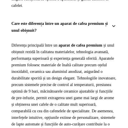
cafelei.
Care este diferența între un aparat de cafea premium și
unul obișnuit?
Diferența principală între un
aparat de cafea premium
și unul
obișnuit rezidă în calitatea materialelor, tehnologia avansată,
performanța superioară și experiența generală oferită. Aparatele
premium folosesc materiale de înaltă calitate precum oțelul
inoxidabil, ceramica sau aluminiul anodizat, asigurând o
durabilitate sporită și un design elegant. Tehnologiile inovatoare,
precum sistemele precise de control al temperaturii, presiunea
optimă de 9 bari, măcinătoarele ceramice ajustabile și funcțiile
de pre-infuzie, permit extragerea unei game mai largi de arome
și obținerea unei cafele de o calitate mult superioară,
comparabilă cu cea din cafenelele de specialitate. De asemenea,
interfețele intuitive, opțiunile extinse de personalizare, sistemele
de lapte automate și funcțiile de auto-curățare contribuie la o