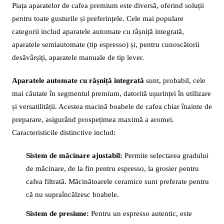
Piața aparatelor de cafea premium este diversă, oferind soluții
pentru toate gusturile și preferințele. Cele mai populare
categorii includ aparatele automate cu râșniță integrată,
aparatele semiautomate (tip espresso) și, pentru cunoscătorii
desăvârșiți, aparatele manuale de tip lever.
Aparatele automate cu râșniță integrată
sunt, probabil, cele
mai căutate în segmentul premium, datorită ușurinței în utilizare
și versatilității. Acestea macină boabele de cafea chiar înainte de
preparare, asigurând prospețimea maximă a aromei.
Caracteristicile distinctive includ:
Sistem de măcinare ajustabil:
Permite selectarea gradului
de măcinare, de la fin pentru espresso, la grosier pentru
cafea filtrată. Măcinătoarele ceramice sunt preferate pentru
că nu supraîncălzesc boabele.
Sistem de presiune:
Pentru un espresso autentic, este