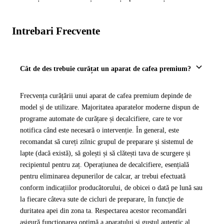
Intrebari Frecvente
Cât de des trebuie curățat un aparat de cafea premium?
Frecvența curățării unui aparat de cafea premium depinde de
model și de utilizare. Majoritatea aparatelor moderne dispun de
programe automate de curățare și decalcifiere, care te vor
notifica când este necesară o intervenție. În general, este
recomandat să cureți zilnic grupul de preparare și sistemul de
lapte (dacă există), să golești și să clătești tava de scurgere și
recipientul pentru zaț. Operațiunea de decalcifiere, esențială
pentru eliminarea depunerilor de calcar, ar trebui efectuată
conform indicațiilor producătorului, de obicei o dată pe lună sau
la fiecare câteva sute de cicluri de preparare, în funcție de
duritatea apei din zona ta. Respectarea acestor recomandări
asigură funcționarea optimă a aparatului și gustul autentic al