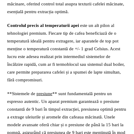
măcinare, oferind control total asupra texturii cafelei măcinate,
esențială pentru extracția optimă.
Controlul precis al temperaturii apei
este un alt pilon al
tehnologiei premium. Fiecare tip de cafea beneficiază de o
temperatură ideală pentru extragere, iar aparatele de top pot
menține o temperatură constantă de +/- 1 grad Celsius. Acest
lucru este adesea realizat prin intermediul sistemelor de
încălzire rapidă, cum ar fi termoblocul sau sistemul dual boiler,
care permite prepararea cafelei și a spumei de lapte simultan,
fără compromisuri.
**Sistemele de
presiune
** sunt fundamentală pentru un
espresso autentic. Un aparat premium garantează o presiune
constantă de 9 bari în timpul extracției, presiunea optimă pentru
a extrage uleiurile și aromele din cafeaua măcinată. Unele
modele avansate oferă chiar și o presiune de până la 15 bari la
pompă, asigurând că presiunea de 9 bari este menținută în mod