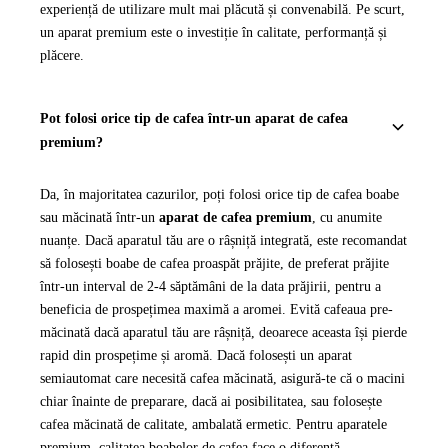
experiență de utilizare mult mai plăcută și convenabilă. Pe scurt,
un aparat premium este o investiție în calitate, performanță și
plăcere.
Pot folosi orice tip de cafea într-un aparat de cafea
premium?
Da, în majoritatea cazurilor, poți folosi orice tip de cafea boabe
sau măcinată într-un
aparat de cafea premium
, cu anumite
nuanțe. Dacă aparatul tău are o râșniță integrată, este recomandat
să folosești boabe de cafea proaspăt prăjite, de preferat prăjite
într-un interval de 2-4 săptămâni de la data prăjirii, pentru a
beneficia de prospețimea maximă a aromei. Evită cafeaua pre-
măcinată dacă aparatul tău are râșniță, deoarece aceasta își pierde
rapid din prospețime și aromă. Dacă folosești un aparat
semiautomat care necesită cafea măcinată, asigură-te că o macini
chiar înainte de preparare, dacă ai posibilitatea, sau folosește
cafea măcinată de calitate, ambalată ermetic. Pentru aparatele
premium, calitatea boabelor de cafea face o diferență