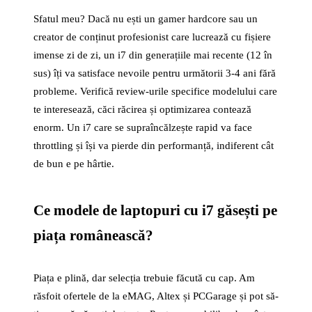
Sfatul meu? Dacă nu ești un gamer hardcore sau un
creator de conținut profesionist care lucrează cu fișiere
imense zi de zi, un i7 din generațiile mai recente (12 în
sus) îți va satisface nevoile pentru următorii 3-4 ani fără
probleme. Verifică review-urile specifice modelului care
te interesează, căci răcirea și optimizarea contează
enorm. Un i7 care se supraîncălzește rapid va face
throttling și își va pierde din performanță, indiferent cât
de bun e pe hârtie.
Ce modele de laptopuri cu i7 găsești pe
piața românească?
Piața e plină, dar selecția trebuie făcută cu cap. Am
răsfoit ofertele de la eMAG, Altex și PCGarage și pot să-