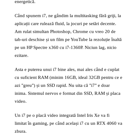
energetică.
Când spunem i7, ne gândim la multitasking fără griji, la
aplicații care rulează fluid, la jocuri pe setări decente.
Am rulat simultan Photoshop, Chrome cu vreo 20 de
tab-uri deschise și un film pe YouTube la rezoluție înaltă
pe un HP Spectre x360 cu i7-1360P. Niciun lag, nicio
ezitare.
Asta e puterea unui i7 bine ales, mai ales când e cuplat
cu suficient RAM (minim 16GB, ideal 32GB pentru ce e
azi "greu") și un SSD rapid. Nu uita că "i7" e doar
inima. Sistemul nervos e format din SSD, RAM și placa
video.
Un i7 pe o placă video integrată Intel Iris Xe va fi
limitat în gaming, pe când același i7 cu un RTX 4060 va
zbura.