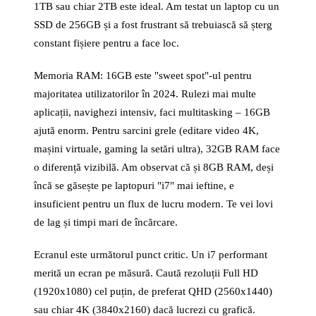
1TB sau chiar 2TB este ideal. Am testat un laptop cu un
SSD de 256GB și a fost frustrant să trebuiască să șterg
constant fișiere pentru a face loc.
Memoria RAM: 16GB este "sweet spot"-ul pentru
majoritatea utilizatorilor în 2024. Rulezi mai multe
aplicații, navighezi intensiv, faci multitasking – 16GB
ajută enorm. Pentru sarcini grele (editare video 4K,
mașini virtuale, gaming la setări ultra), 32GB RAM face
o diferență vizibilă. Am observat că și 8GB RAM, deși
încă se găsește pe laptopuri "i7" mai ieftine, e
insuficient pentru un flux de lucru modern. Te vei lovi
de lag și timpi mari de încărcare.
Ecranul este următorul punct critic. Un i7 performant
merită un ecran pe măsură. Caută rezoluții Full HD
(1920x1080) cel puțin, de preferat QHD (2560x1440)
sau chiar 4K (3840x2160) dacă lucrezi cu grafică.