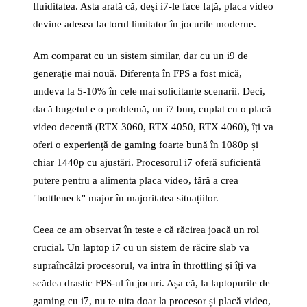
fluiditatea. Asta arată că, deși i7-le face față, placa video
devine adesea factorul limitator în jocurile moderne.
Am comparat cu un sistem similar, dar cu un i9 de
generație mai nouă. Diferența în FPS a fost mică,
undeva la 5-10% în cele mai solicitante scenarii. Deci,
dacă bugetul e o problemă, un i7 bun, cuplat cu o placă
video decentă (RTX 3060, RTX 4050, RTX 4060), îți va
oferi o experiență de gaming foarte bună în 1080p și
chiar 1440p cu ajustări. Procesorul i7 oferă suficientă
putere pentru a alimenta placa video, fără a crea
"bottleneck" major în majoritatea situațiilor.
Ceea ce am observat în teste e că răcirea joacă un rol
crucial. Un laptop i7 cu un sistem de răcire slab va
supraîncălzi procesorul, va intra în throttling și îți va
scădea drastic FPS-ul în jocuri. Așa că, la laptopurile de
gaming cu i7, nu te uita doar la procesor și placă video,