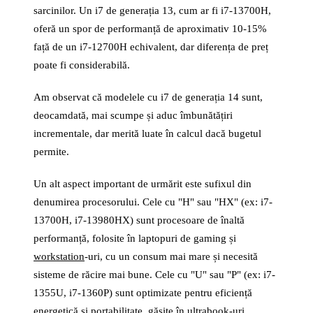
sarcinilor. Un i7 de generația 13, cum ar fi i7-13700H,
oferă un spor de performanță de aproximativ 10-15%
față de un i7-12700H echivalent, dar diferența de preț
poate fi considerabilă.
Am observat că modelele cu i7 de generația 14 sunt,
deocamdată, mai scumpe și aduc îmbunătățiri
incrementale, dar merită luate în calcul dacă bugetul
permite.
Un alt aspect important de urmărit este sufixul din
denumirea procesorului. Cele cu "H" sau "HX" (ex: i7-
13700H, i7-13980HX) sunt procesoare de înaltă
performanță, folosite în laptopuri de gaming și
workstation
-uri, cu un consum mai mare și necesită
sisteme de răcire mai bune. Cele cu "U" sau "P" (ex: i7-
1355U, i7-1360P) sunt optimizate pentru eficiență
energetică și portabilitate, găsite în ultrabook-uri.