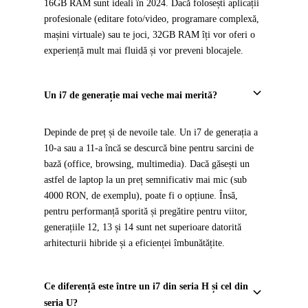
16GB RAM sunt ideali în 2024. Dacă folosești aplicații
profesionale (editare foto/video, programare complexă,
mașini virtuale) sau te joci, 32GB RAM îți vor oferi o
experiență mult mai fluidă și vor preveni blocajele.
Un i7 de generație mai veche mai merită?
Depinde de preț și de nevoile tale. Un i7 de generația a
10-a sau a 11-a încă se descurcă bine pentru sarcini de
bază (office, browsing, multimedia). Dacă găsești un
astfel de laptop la un preț semnificativ mai mic (sub
4000 RON, de exemplu), poate fi o opțiune. Însă,
pentru performanță sporită și pregătire pentru viitor,
generațiile 12, 13 și 14 sunt net superioare datorită
arhitecturii hibride și a eficienței îmbunătățite.
Ce diferență este între un i7 din seria H și cel din
seria U?