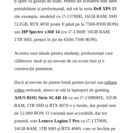
ți spun că găsești de toate. Pentru un echilibru bun între
portabilitate și performanță, mă uit la seria
Dell XPS 15
(de exemplu, modelul cu i7-13700H, 16GB RAM, SSD
512GB, RTX 4050 poate fi găsit pe la 7500-8500 RON)
sau
HP Spectre x360 14
(cu i7-1360P, 16GB RAM,
1TB SSD, prețuri în jur de 6500-7500 RON).
Acestea sunt ideale pentru studenți, profesioniști care
călătoresc mult și au nevoie de un ecran bun și o
construcție premium.
Dacă ai nevoie de putere brută pentru jocuri sau
editare
video
serioasă, atunci te uiți la laptopuri de gaming.
ASUS ROG Strix SCAR 16
cu un i7-13980HX, 32GB
RAM, 1TB SSD și RTX 4070 e o bestie, dar prețul sare
de 12.000 RON. O variantă mai accesibilă, dar tot
potentă, este
Lenovo Legion 5 Pro
cu i7-13700H,
16GB RAM, 1TB SSD și RTX 4060, care se învârte pe