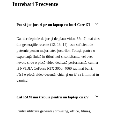
Intrebari Frecvente
Pot să joc jocuri pe un laptop cu Intel Core i7?
Da, dar depinde de joc și de placa video. Un i7, mai ales
din generațiile recente (12, 13, 14), este suficient de
puternic pentru majoritatea jocurilor. Totuși, pentru o
experiență fluidă în titluri noi și solicitante, vei avea
nevoie și de o placă video dedicată performantă, cum ar
fi NVIDIA GeForce RTX 3060, 4060 sau mai bună.
Fără o placă video decentă, chiar și un i7 va fi limitat în
gaming.
Cât RAM îmi trebuie pentru un laptop cu i7?
Pentru utilizare generală (browsing, office, filme),