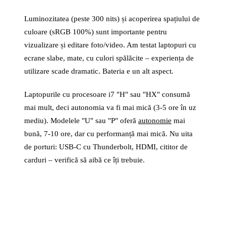
Luminozitatea (peste 300 nits) și acoperirea spațiului de
culoare (sRGB 100%) sunt importante pentru
vizualizare și editare foto/video. Am testat laptopuri cu
ecrane slabe, mate, cu culori spălăcite – experiența de
utilizare scade dramatic. Bateria e un alt aspect.
Laptopurile cu procesoare i7 "H" sau "HX" consumă
mai mult, deci autonomia va fi mai mică (3-5 ore în uz
mediu). Modelele "U" sau "P" oferă
autonomie
mai
bună, 7-10 ore, dar cu performanță mai mică. Nu uita
de porturi: USB-C cu Thunderbolt, HDMI, cititor de
carduri – verifică să aibă ce îți trebuie.