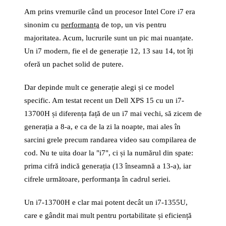
Am prins vremurile când un procesor Intel Core i7 era
sinonim cu
performanța
de top, un vis pentru
majoritatea. Acum, lucrurile sunt un pic mai nuanțate.
Un i7 modern, fie el de generație 12, 13 sau 14, tot îți
oferă un pachet solid de putere.
Dar depinde mult ce generație alegi și ce model
specific. Am testat recent un Dell XPS 15 cu un i7-
13700H și diferența față de un i7 mai vechi, să zicem de
generația a 8-a, e ca de la zi la noapte, mai ales în
sarcini grele precum randarea video sau compilarea de
cod. Nu te uita doar la "i7", ci și la numărul din spate:
prima cifră indică generația (13 înseamnă a 13-a), iar
cifrele următoare, performanța în cadrul seriei.
Un i7-13700H e clar mai potent decât un i7-1355U,
care e gândit mai mult pentru portabilitate și eficiență