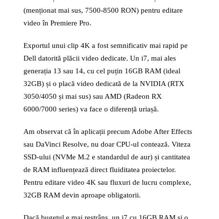
(menționat mai sus, 7500-8500 RON) pentru editare
video în Premiere Pro.
Exportul unui clip 4K a fost semnificativ mai rapid pe
Dell datorită plăcii video dedicate. Un i7, mai ales
generația 13 sau 14, cu cel puțin 16GB RAM (ideal
32GB) și o placă video dedicată de la NVIDIA (RTX
3050/4050 și mai sus) sau AMD (Radeon RX
6000/7000 series) va face o diferență uriașă.
Am observat că în aplicații precum Adobe After Effects
sau DaVinci Resolve, nu doar CPU-ul contează. Viteza
SSD-ului (NVMe M.2 e standardul de aur) și cantitatea
de RAM influențează direct fluiditatea proiectelor.
Pentru editare video 4K sau fluxuri de lucru complexe,
32GB RAM devin aproape obligatorii.
Dacă bugetul e mai restrâns, un i7 cu 16GB RAM și o