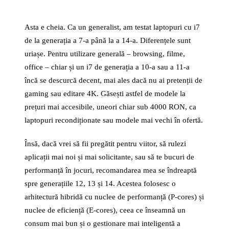
Asta e cheia. Ca un generalist, am testat laptopuri cu i7
de la generația a 7-a până la a 14-a. Diferențele sunt
uriașe. Pentru utilizare generală – browsing, filme,
office – chiar și un i7 de generația a 10-a sau a 11-a
încă se descurcă decent, mai ales dacă nu ai pretenții de
gaming sau editare 4K. Găsești astfel de modele la
prețuri mai accesibile, uneori chiar sub 4000 RON, ca
laptopuri recondiționate sau modele mai vechi în ofertă.
Însă, dacă vrei să fii pregătit pentru viitor, să rulezi
aplicații mai noi și mai solicitante, sau să te bucuri de
performanță în jocuri, recomandarea mea se îndreaptă
spre generațiile 12, 13 și 14. Acestea folosesc o
arhitectură hibridă cu nuclee de performanță (P-cores) și
nuclee de eficiență (E-cores), ceea ce înseamnă un
consum mai bun și o gestionare mai inteligentă a