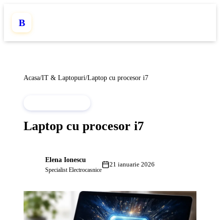
B
Acasa
/
IT & Laptopuri
/
Laptop cu procesor i7
IT & LAPTOPURI
Laptop cu procesor i7
Elena Ionescu
EI
21 ianuarie 2026
Specialist Electrocasnice