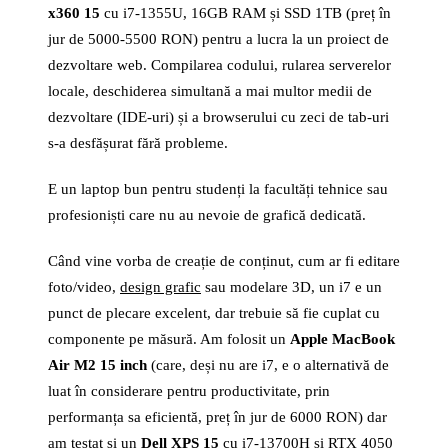
x360 15
cu i7-1355U, 16GB RAM și SSD 1TB (preț în
jur de 5000-5500 RON) pentru a lucra la un proiect de
dezvoltare web. Compilarea codului, rularea serverelor
locale, deschiderea simultană a mai multor medii de
dezvoltare (IDE-uri) și a browserului cu zeci de tab-uri
s-a desfășurat fără probleme.
E un laptop bun pentru studenți la facultăți tehnice sau
profesioniști care nu au nevoie de grafică dedicată.
Când vine vorba de creație de conținut, cum ar fi editare
foto/video,
design grafic
sau modelare 3D, un i7 e un
punct de plecare excelent, dar trebuie să fie cuplat cu
componente pe măsură. Am folosit un
Apple MacBook
Air M2 15 inch
(care, deși nu are i7, e o alternativă de
luat în considerare pentru productivitate, prin
performanța sa eficientă, preț în jur de 6000 RON) dar
am testat și un
Dell XPS 15
cu i7-13700H și RTX 4050