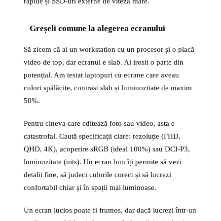
rapide și SSD-uri externe de viteză mare.
Greșeli comune la alegerea ecranului
Să zicem că ai un workstation cu un procesor și o placă
video de top, dar ecranul e slab. Ai irosit o parte din
potențial. Am testat laptopuri cu ecrane care aveau
culori spălăcite, contrast slab și luminozitate de maxim
50%.
Pentru cineva care editează foto sau video, asta e
catastrofal. Caută specificații clare: rezoluție (FHD,
QHD, 4K), acoperire sRGB (ideal 100%) sau DCI-P3,
luminozitate (nits). Un ecran bun îți permite să vezi
detalii fine, să judeci culorile corect și să lucrezi
confortabil chiar și în spații mai luminoase.
Un ecran lucios poate fi frumos, dar dacă lucrezi într-un