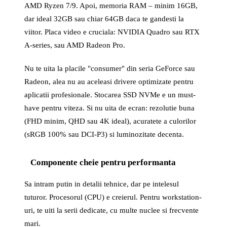
AMD Ryzen 7/9. Apoi, memoria RAM – minim 16GB,
dar ideal 32GB sau chiar 64GB daca te gandesti la
viitor. Placa video e cruciala: NVIDIA Quadro sau RTX
A-series, sau AMD Radeon Pro.
Nu te uita la placile "consumer" din seria GeForce sau
Radeon, alea nu au aceleasi drivere optimizate pentru
aplicatii profesionale. Stocarea SSD NVMe e un must-
have pentru viteza. Si nu uita de ecran: rezolutie buna
(FHD minim, QHD sau 4K ideal), acuratete a culorilor
(sRGB 100% sau DCI-P3) si luminozitate decenta.
Componente cheie pentru performanta
Sa intram putin in detalii tehnice, dar pe intelesul
tuturor. Procesorul (CPU) e creierul. Pentru workstation-
uri, te uiti la serii dedicate, cu multe nuclee si frecvente
mari.