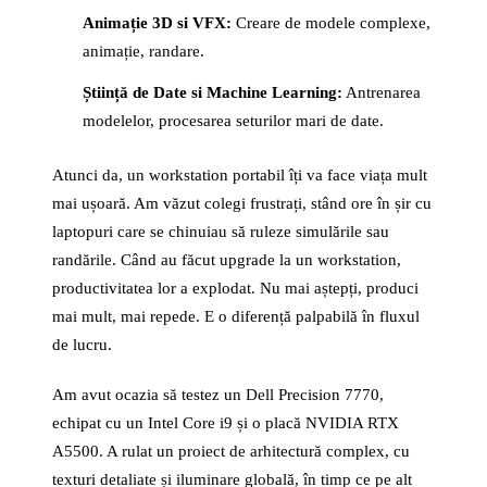
Animație 3D si VFX:
Creare de modele complexe,
animație, randare.
Știință de Date si Machine Learning:
Antrenarea
modelelor, procesarea seturilor mari de date.
Atunci da, un workstation portabil îți va face viața mult
mai ușoară. Am văzut colegi frustrați, stând ore în șir cu
laptopuri care se chinuiau să ruleze simulările sau
randările. Când au făcut upgrade la un workstation,
productivitatea lor a explodat. Nu mai aștepți, produci
mai mult, mai repede. E o diferență palpabilă în fluxul
de lucru.
Am avut ocazia să testez un Dell Precision 7770,
echipat cu un Intel Core i9 și o placă NVIDIA RTX
A5500. A rulat un proiect de arhitectură complex, cu
texturi detaliate și iluminare globală, în timp ce pe alt