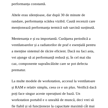
performanța constantă.
Altele erau silențioase, dar după 30 de minute de
randare, performanța scădea vizibil. Caută recenzii care
menționează performanța termică sub sarcină susținută.
Mentenanța e și ea importantă. Curățarea periodică a
ventilatoarelor și a radiatorilor de praf e esențială pentru
a menține sistemul de răcire eficient. Dacă nu faci asta,
vei ajunge să ai performanță redusă și, în cel mai rău
caz, componente supraîncălzite care se pot defecta
prematur.
La multe modele de workstation, accesul la ventilatoare
și RAM e relativ simplu, ceea ce e un plus. Verifică dacă
poți face singur aceste operațiuni de bază. Un
workstation portabil e o unealtă de muncă, deci vrei să
fie fiabil și să funcționeze la capacitate maximă cât mai