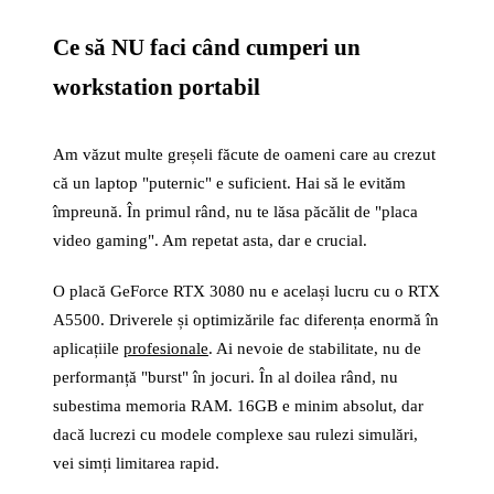
Ce să NU faci când cumperi un
workstation portabil
Am văzut multe greșeli făcute de oameni care au crezut
că un laptop "puternic" e suficient. Hai să le evităm
împreună. În primul rând, nu te lăsa păcălit de "placa
video gaming". Am repetat asta, dar e crucial.
O placă GeForce RTX 3080 nu e același lucru cu o RTX
A5500. Driverele și optimizările fac diferența enormă în
aplicațiile
profesionale
. Ai nevoie de stabilitate, nu de
performanță "burst" în jocuri. În al doilea rând, nu
subestima memoria RAM. 16GB e minim absolut, dar
dacă lucrezi cu modele complexe sau rulezi simulări,
vei simți limitarea rapid.