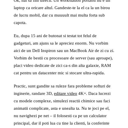
Ok, hai sa fim directi. Un workstation portabil nu e un
laptop ca oricare altul. Gandeste-te la el ca la un birou
de lucru mobil, dar cu muuuult mai multa forta sub
capota.
Eu, dupa 15 ani de butonat si testat tot felul de
gadgeturi, am ajuns sa le apreciez enorm. Nu vorbim
aici de un Dell Inspiron sau un MacBook Air de zi cu zi.
Vorbim de bestii cu procesoare de server (sau aproape),
placi video dedicate de zici ca-s din alta galaxie, RAM
cat pentru un datacenter mic si stocare ultra-rapida.
Practic, sunt gandite sa ruleze fara probleme softuri de
inginerie, randare 3D,
editare video
4K+. Daca lucrezi
cu modele complexe, simulezi reactii chimice sau faci
animatii complicate, asta e unealta ta. Nu te joci pe el,
nu navighezi pe net – il folosesti ca pe un calculator
principal, dar il poti lua cu tine la clienti, la conferinte