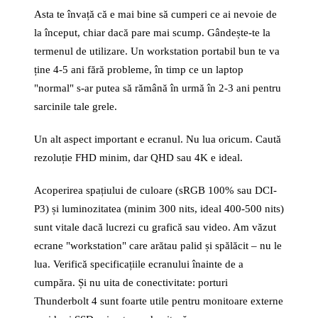
Asta te învață că e mai bine să cumperi ce ai nevoie de
la început, chiar dacă pare mai scump. Gândește-te la
termenul de utilizare. Un workstation portabil bun te va
ține 4-5 ani fără probleme, în timp ce un laptop
"normal" s-ar putea să rămână în urmă în 2-3 ani pentru
sarcinile tale grele.
Un alt aspect important e ecranul. Nu lua oricum. Caută
rezoluție FHD minim, dar QHD sau 4K e ideal.
Acoperirea spațiului de culoare (sRGB 100% sau DCI-
P3) și luminozitatea (minim 300 nits, ideal 400-500 nits)
sunt vitale dacă lucrezi cu grafică sau video. Am văzut
ecrane "workstation" care arătau palid și spălăcit – nu le
lua. Verifică specificațiile ecranului înainte de a
cumpăra. Și nu uita de conectivitate: porturi
Thunderbolt 4 sunt foarte utile pentru monitoare externe