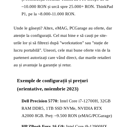
~10.000 RON și urcă spre 25.000+ RON. ThinkPad
P1, pe la ~8.000-11.000 RON.
Unde le găsești? Altex, eMAG, PCGarage au oferte, dar
atenție la configurații. Cel mai bine e să cauți pe site-
urile lor și să filtrezi după "workstation" sau "stație de
lucru portabilă". Uneori, cele mai bune oferte vin de la
parteneri autorizați care vând direct, dar marile retaileri
au și avantaje la garanție și retur.
Exemple de configurații și prețuri
(orientative, noiembrie 2023)
Dell Precision 5770:
Intel Core i7-12700H, 32GB
RAM DDR5, 1TB SSD NVMe, NVIDIA RTX
A2000 8GB. Preț: ~9.500 RON (eMAG/PCGarage)
HP ZBook Fury 16 G9:
Intel Core i9-12900HX,