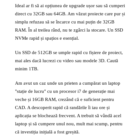
Ideal ar fi să ai opțiunea de upgrade ușor sau să cumperi
direct cu 32GB sau 64GB. Am văzut proiecte care pur și
simplu refuzau să se încarce cu mai puțin de 32GB
RAM. În al treilea rând, nu te zgârci la stocare. Un SSD
NVMe rapid și spațios e esențial.
Un SSD de 512GB se umple rapid cu fișiere de proiect,
mai ales dacă lucrezi cu video sau modele 3D. Caută
minim 1TB.
Am avut un caz unde un prieten a cumpărat un laptop
"stație de lucru" cu un procesor i7 de generație mai
veche și 16GB RAM, crezând că e suficient pentru
CAD. A descoperit rapid că randările îi iau ore și
aplicația se blochează frecvent. A trebuit să vândă acel
laptop și să cumpere unul nou, mult mai scump, pentru
că investiția inițială a fost greșită.