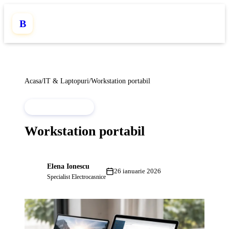
B
Acasa
/
IT & Laptopuri
/
Workstation portabil
IT & LAPTOPURI
Workstation portabil
Elena Ionescu
EI
26 ianuarie 2026
Specialist Electrocasnice