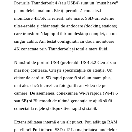
Porturile Thunderbolt 4 (sau USB4) sunt un "must have"
pe modelele mai noi. Ele îți permit să conectezi
monitoare 4K/5K la refresh rate mare, SSD-uri externe
ultra-rapide și chiar stații de andocare (docking stations)
care transformă laptopul într-un desktop complet, cu un
singur cablu. Am testat configurații cu două monitoare
4K conectate prin Thunderbolt și totul a mers fluid.
Numărul de porturi USB (preferabil USB 3.2 Gen 2 sau
mai noi) contează. Citește specificațiile cu atenție. Un
cititor de carduri SD rapid poate fi și el un mare plus,
mai ales dacă lucrezi cu fotografii sau video de pe
camere. De asemenea, conexiunea Wi-Fi rapidă (Wi-Fi 6
sau 6E) și Bluetooth de ultimă generație te ajută să fii
conectat la rețele și dispozitive rapid și stabil.
Extensibilitatea internă e un alt punct. Poți adăuga RAM
pe viitor? Poți înlocui SSD-ul? La majoritatea modelelor