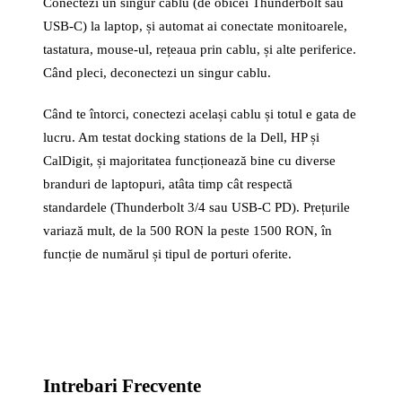
Conectezi un singur cablu (de obicei Thunderbolt sau
USB-C) la laptop, și automat ai conectate monitoarele,
tastatura, mouse-ul, rețeaua prin cablu, și alte periferice.
Când pleci, deconectezi un singur cablu.
Când te întorci, conectezi același cablu și totul e gata de
lucru. Am testat docking stations de la Dell, HP și
CalDigit, și majoritatea funcționează bine cu diverse
branduri de laptopuri, atâta timp cât respectă
standardele (Thunderbolt 3/4 sau USB-C PD). Prețurile
variază mult, de la 500 RON la peste 1500 RON, în
funcție de numărul și tipul de porturi oferite.
Intrebari Frecvente