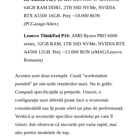
64GB RAM DDR5, 2TB SSD NVMe, NVIDIA
RTX A5500 16GB. Preț: ~18.000 RON
(PCGarage/Altex)
Lenovo ThinkPad P16:
AMD Ryzen PRO 6000
series, 32GB RAM, 1TB SSD NVMe, NVIDIA RTX
A4500 12GB. Preț: ~13.000 RON (eMAG/Lenovo
Romania)
Acestea sunt doar exemple. Caută "workstation
portabil" pe site-urile retailerilor mari. Nu te grăbi.
Compară specificațiile și prețurile. Uneori, o
configurație ușor diferită poate face o economie
considerabilă sau îți poate oferi un plus de performanță.
Verifică și recenziile specifice modelului pe care îl
vizezi. Am observat că stocurile pot varia rapid, mai
ales pentru modelele de top.