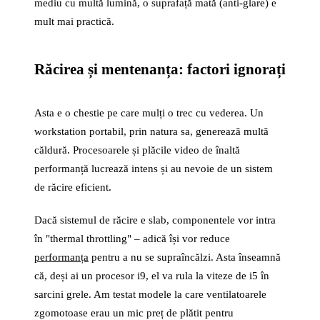
mediu cu multă lumină, o suprafață mată (anti-glare) e
mult mai practică.
Răcirea și mentenanța: factori ignorați
Asta e o chestie pe care mulți o trec cu vederea. Un
workstation portabil, prin natura sa, generează multă
căldură. Procesoarele și plăcile video de înaltă
performanță lucrează intens și au nevoie de un sistem
de răcire eficient.
Dacă sistemul de răcire e slab, componentele vor intra
în "thermal throttling" – adică își vor reduce
performanța
pentru a nu se supraîncălzi. Asta înseamnă
că, deși ai un procesor i9, el va rula la viteze de i5 în
sarcini grele. Am testat modele la care ventilatoarele
zgomotoase erau un mic preț de plătit pentru