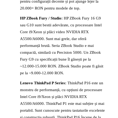
pentru configurații decente și pot ajunge lejer la
20.000+ RON pentru modele de top.
HP ZBook Fury / Studio:
HP ZBook Fury 16 G9
sau G10 sunt bestii adevărate, cu procesoare Intel
Core i9/Xeon și plăci video NVIDIA RTX
A5500/A6000. Sunt mai grele, dar oferă
performanță brută. Seria ZBook Studio e mai
compactă, similară cu Precision 5000. Un ZBook
Fury G9 cu specificații bune îl găsești pe la
~12.000-15.000 RON. ZBook Studio poate fi găsit
pe la ~9.000-12.000 RON.
Lenovo ThinkPad P Series:
ThinkPad P16 este un
monstru de performanță, cu opțiuni de procesoare
Intel Core i9/Xeon și plăci NVIDIA RTX
A5500/A6000. ThinkPad P1 este mai subțire și mai
portabil. Sunt cunoscute pentru tastaturile excelente
și construcția robustă. ThinkPad P16 începe de la