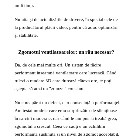
mult timp.
Nu uita și de actualizările de drivere, în special cele de
la producătorul plăcii video, pentru că aduc optimizări
și stabilitate.
Zgomotul ventilatoarelor: un rău necesar?
Da, de cele mai multe ori. Un sistem de răcire
performant înseamnă ventilatoare care lucrează. Când
rulezi o randare 3D care durează câteva ore, te poți
aștepta să auzi un "zumzet" constant.
Nu e neapărat un defect, ci o consecință a performanței.
Am testat modele care erau surprinzător de silențioase
în sarcini moderate, dar când le-am pus la treabă grea,
zgomotul a crescut. Ceea ce cauți e un echilibru:
performanță susținută și un nivel de zgomot acceptabil.