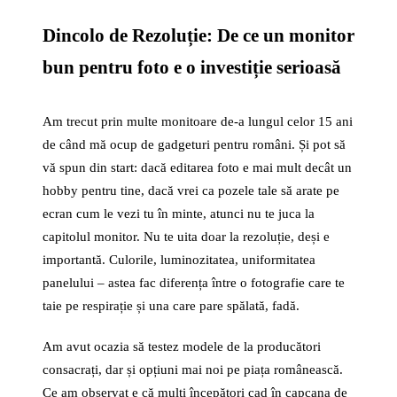
Dincolo de Rezoluție: De ce un monitor
bun pentru foto e o investiție serioasă
Am trecut prin multe monitoare de-a lungul celor 15 ani
de când mă ocup de gadgeturi pentru români. Și pot să
vă spun din start: dacă editarea foto e mai mult decât un
hobby pentru tine, dacă vrei ca pozele tale să arate pe
ecran cum le vezi tu în minte, atunci nu te juca la
capitolul monitor. Nu te uita doar la rezoluție, deși e
importantă. Culorile, luminozitatea, uniformitatea
panelului – astea fac diferența între o fotografie care te
taie pe respirație și una care pare spălată, fadă.
Am avut ocazia să testez modele de la producători
consacrați, dar și opțiuni mai noi pe piața românească.
Ce am observat e că mulți începători cad în capcana de