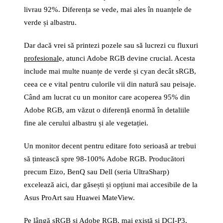
livrau 92%. Diferența se vede, mai ales în nuanțele de
verde și albastru.
Dar dacă vrei să printezi pozele sau să lucrezi cu fluxuri
profesional
e, atunci Adobe RGB devine crucial. Acesta
include mai multe nuanțe de verde și cyan decât sRGB,
ceea ce e vital pentru culorile vii din natură sau peisaje.
Când am lucrat cu un monitor care acoperea 95% din
Adobe RGB, am văzut o diferență enormă în detaliile
fine ale cerului albastru și ale vegetației.
Un monitor decent pentru editare foto serioasă ar trebui
să țintească spre 98-100% Adobe RGB. Producători
precum Eizo, BenQ sau Dell (seria UltraSharp)
excelează aici, dar găsești și opțiuni mai accesibile de la
Asus ProArt sau Huawei MateView.
Pe lângă sRGB și Adobe RGB, mai există și DCI-P3,