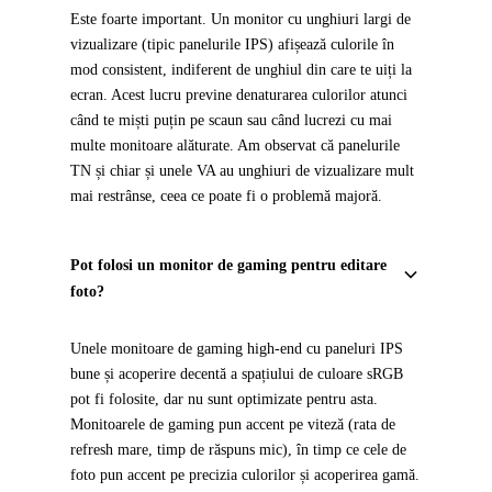
Este foarte important. Un monitor cu unghiuri largi de
vizualizare (tipic panelurile IPS) afișează culorile în
mod consistent, indiferent de unghiul din care te uiți la
ecran. Acest lucru previne denaturarea culorilor atunci
când te miști puțin pe scaun sau când lucrezi cu mai
multe monitoare alăturate. Am observat că panelurile
TN și chiar și unele VA au unghiuri de vizualizare mult
mai restrânse, ceea ce poate fi o problemă majoră.
Pot folosi un monitor de gaming pentru editare
foto?
Unele monitoare de gaming high-end cu paneluri IPS
bune și acoperire decentă a spațiului de culoare sRGB
pot fi folosite, dar nu sunt optimizate pentru asta.
Monitoarele de gaming pun accent pe viteză (rata de
refresh mare, timp de răspuns mic), în timp ce cele de
foto pun accent pe precizia culorilor și acoperirea gamă.