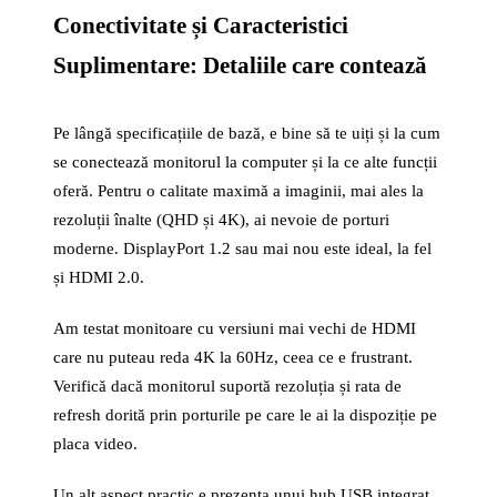
Conectivitate și Caracteristici
Suplimentare: Detaliile care contează
Pe lângă specificațiile de bază, e bine să te uiți și la cum
se conectează monitorul la computer și la ce alte funcții
oferă. Pentru o calitate maximă a imaginii, mai ales la
rezoluții înalte (QHD și 4K), ai nevoie de porturi
moderne. DisplayPort 1.2 sau mai nou este ideal, la fel
și HDMI 2.0.
Am testat monitoare cu versiuni mai vechi de HDMI
care nu puteau reda 4K la 60Hz, ceea ce e frustrant.
Verifică dacă monitorul suportă rezoluția și rata de
refresh dorită prin porturile pe care le ai la dispoziție pe
placa video.
Un alt aspect practic e prezența unui hub USB integrat.