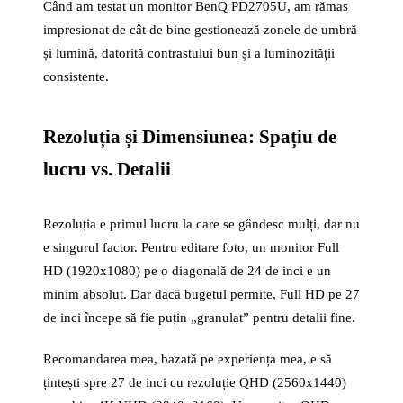
Când am testat un monitor BenQ PD2705U, am rămas
impresionat de cât de bine gestionează zonele de umbră
și lumină, datorită contrastului bun și a luminozității
consistente.
Rezoluția și Dimensiunea: Spațiu de
lucru vs. Detalii
Rezoluția e primul lucru la care se gândesc mulți, dar nu
e singurul factor. Pentru editare foto, un monitor Full
HD (1920x1080) pe o diagonală de 24 de inci e un
minim absolut. Dar dacă bugetul permite, Full HD pe 27
de inci începe să fie puțin „granulat” pentru detalii fine.
Recomandarea mea, bazată pe experiența mea, e să
țintești spre 27 de inci cu rezoluție QHD (2560x1440)