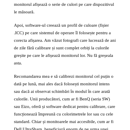
monitorul afișează o serie de culori pe care dispozitivul
le măsoară.
Apoi, software-ul creează un profil de culoare (fișier
.ICC) pe care sistemul de operare îl folosește pentru a
corecta afișarea. Am văzut fotografi care lucrează de ani
de zile fără calibrare și sunt complet orbiți la culorile
greșite pe care le afișează monitorul lor. Nu fă greșeala
asta.
Recomandarea mea e să calibrezi monitorul cel puțin o
dată pe lună, mai ales dacă folosești monitorul intens
sau dacă ai observat schimbări în modul în care arată
culorile. Unii producători, cum ar fi BenQ (seria SW)
sau Eizo, oferă și software dedicat pentru calibrare, care
funcționează împreună cu colorimetrele lor sau cu cele
standard. Chiar și monitoarele mai accesibile, cum ar fi
Dell UltraSharp, beneficiază enorm de pe urma unei