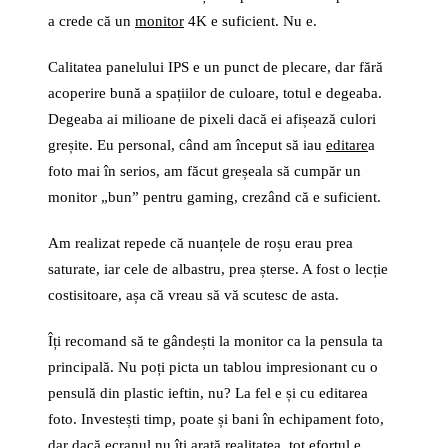
a crede că un
monitor
4K e suficient. Nu e.
Calitatea panelului IPS e un punct de plecare, dar fără
acoperire bună a spațiilor de culoare, totul e degeaba.
Degeaba ai milioane de pixeli dacă ei afișează culori
greșite. Eu personal, când am început să iau
editare
a
foto mai în serios, am făcut greșeala să cumpăr un
monitor „bun” pentru gaming, crezând că e suficient.
Am realizat repede că nuanțele de roșu erau prea
saturate, iar cele de albastru, prea șterse. A fost o lecție
costisitoare, așa că vreau să vă scutesc de asta.
Îți recomand să te gândești la monitor ca la pensula ta
principală. Nu poți picta un tablou impresionant cu o
pensulă din plastic ieftin, nu? La fel e și cu editarea
foto. Investești timp, poate și bani în echipament foto,
dar dacă ecranul nu îți arată realitatea, tot efortul e