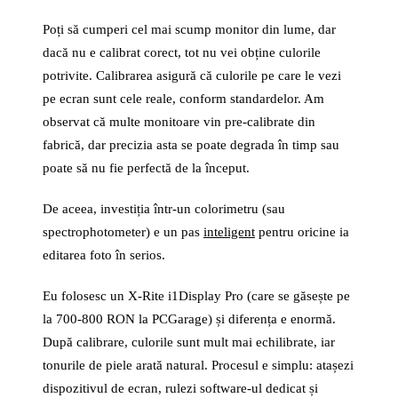
Poți să cumperi cel mai scump monitor din lume, dar
dacă nu e calibrat corect, tot nu vei obține culorile
potrivite. Calibrarea asigură că culorile pe care le vezi
pe ecran sunt cele reale, conform standardelor. Am
observat că multe monitoare vin pre-calibrate din
fabrică, dar precizia asta se poate degrada în timp sau
poate să nu fie perfectă de la început.
De aceea, investiția într-un colorimetru (sau
spectrophotometer) e un pas
inteligent
pentru oricine ia
editarea foto în serios.
Eu folosesc un X-Rite i1Display Pro (care se găsește pe
la 700-800 RON la PCGarage) și diferența e enormă.
După calibrare, culorile sunt mult mai echilibrate, iar
tonurile de piele arată natural. Procesul e simplu: atașezi
dispozitivul de ecran, rulezi software-ul dedicat și