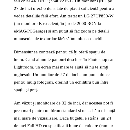
sau chiar 4K UHD (3840x2160). Un monitor QHD pe
27 de inci oferă o densitate de pixeli suficientă pentru a
vedea detaliile fără efort. Am testat un LG 27UP850-W
(un monitor 4K excelent, în jur de 2000 RON la
eMAG/PCGarage) și am putut să fac zoom pe detalii
minuscule ale texturilor fără să îmi obosesc ochii.
Dimensiunea contează pentru că îți oferă spațiu de
lucru. Când ai multe panouri deschise în Photoshop sau
Lightroom, un ecran mai mare te ajută să nu te simți
înghesuit. Un monitor de 27 de inci e un punct dulce
pentru mulți fotografi, oferind un echilibru bun între
spațiu și preț.
Am văzut și monitoare de 32 de inci, dar acestea pot fi
prea mari pentru un birou standard și necesită o distanță
mai mare de vizualizare. Dacă bugetul e strâns, un 24
de inci Full HD cu specificații bune de culoare (cum ar