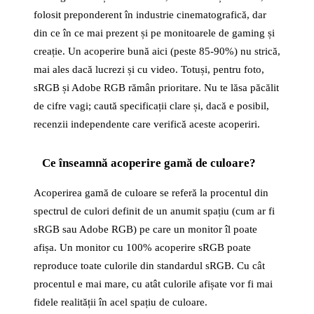
folosit preponderent în industrie cinematografică, dar
din ce în ce mai prezent și pe monitoarele de gaming și
creație. Un acoperire bună aici (peste 85-90%) nu strică,
mai ales dacă lucrezi și cu video. Totuși, pentru foto,
sRGB și Adobe RGB rămân prioritare. Nu te lăsa păcălit
de cifre vagi; caută specificații clare și, dacă e posibil,
recenzii independente care verifică aceste acoperiri.
Ce înseamnă acoperire gamă de culoare?
Acoperirea gamă de culoare se referă la procentul din
spectrul de culori definit de un anumit spațiu (cum ar fi
sRGB sau Adobe RGB) pe care un monitor îl poate
afișa. Un monitor cu 100% acoperire sRGB poate
reproduce toate culorile din standardul sRGB. Cu cât
procentul e mai mare, cu atât culorile afișate vor fi mai
fidele realității în acel spațiu de culoare.