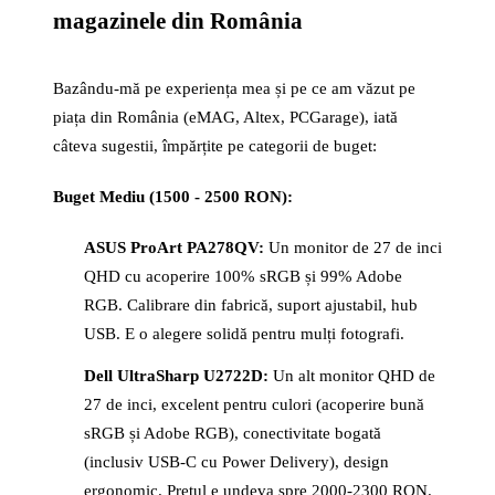
magazinele din România
Bazându-mă pe experiența mea și pe ce am văzut pe
piața din România (eMAG, Altex, PCGarage), iată
câteva sugestii, împărțite pe categorii de buget:
Buget Mediu (1500 - 2500 RON):
ASUS ProArt PA278QV:
Un monitor de 27 de inci
QHD cu acoperire 100% sRGB și 99% Adobe
RGB. Calibrare din fabrică, suport ajustabil, hub
USB. E o alegere solidă pentru mulți fotografi.
Dell UltraSharp U2722D:
Un alt monitor QHD de
27 de inci, excelent pentru culori (acoperire bună
sRGB și Adobe RGB), conectivitate bogată
(inclusiv USB-C cu Power Delivery), design
ergonomic
. Prețul e undeva spre 2000-2300 RON.