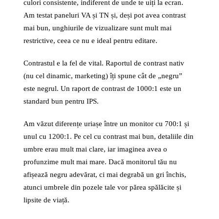
culori consistente, indiferent de unde te uiți la ecran.
Am testat paneluri VA și TN și, deși pot avea contrast
mai bun, unghiurile de vizualizare sunt mult mai
restrictive, ceea ce nu e ideal pentru editare.
Contrastul e la fel de vital. Raportul de contrast nativ
(nu cel dinamic, marketing) îți spune cât de „negru”
este negrul. Un raport de contrast de 1000:1 este un
standard bun pentru IPS.
Am văzut diferențe uriașe între un monitor cu 700:1 și
unul cu 1200:1. Pe cel cu contrast mai bun, detaliile din
umbre erau mult mai clare, iar imaginea avea o
profunzime mult mai mare. Dacă monitorul tău nu
afișează negru adevărat, ci mai degrabă un gri închis,
atunci umbrele din pozele tale vor părea spălăcite și
lipsite de viață.