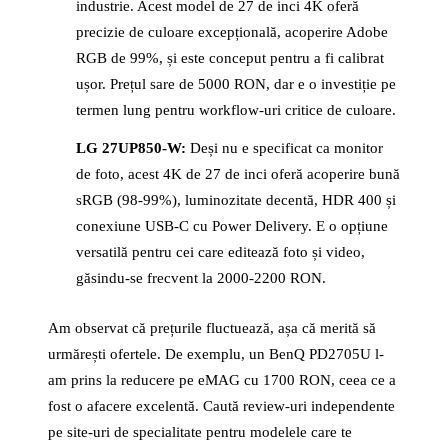
industrie. Acest model de 27 de inci 4K oferă
precizie de culoare excepțională, acoperire Adobe
RGB de 99%, și este conceput pentru a fi calibrat
ușor. Prețul sare de 5000 RON, dar e o investiție pe
termen lung pentru workflow-uri critice de culoare.
LG 27UP850-W:
Deși nu e specificat ca monitor
de foto, acest 4K de 27 de inci oferă acoperire bună
sRGB (98-99%), luminozitate decentă, HDR 400 și
conexiune USB-C cu Power Delivery. E o opțiune
versatilă pentru cei care editează foto și video,
găsindu-se frecvent la 2000-2200 RON.
Am observat că prețurile fluctuează, așa că merită să
urmărești ofertele. De exemplu, un BenQ PD2705U l-
am prins la reducere pe eMAG cu 1700 RON, ceea ce a
fost o afacere excelentă. Caută review-uri independente
pe site-uri de specialitate pentru modelele care te