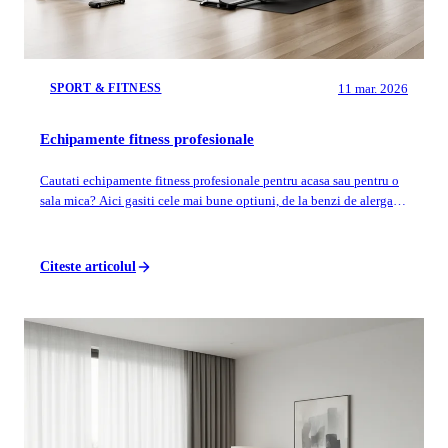
11 mar. 2026
SPORT & FITNESS
Echipamente fitness profesionale
Cautati echipamente fitness profesionale pentru acasa sau pentru o
sala mica? Aici gasiti cele mai bune optiuni, de la benzi de alergare
la aparate de f...
Citeste articolul