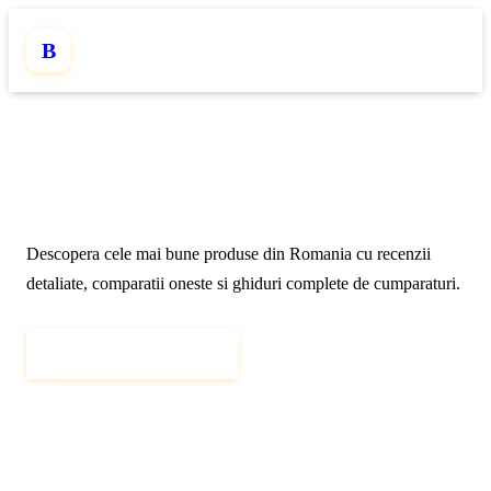
B
Recenzii
Premium
pentru Alegeri
Informate
Descopera cele mai bune produse din Romania cu recenzii
detaliate, comparatii oneste si ghiduri complete de cumparaturi.
Exploreaza Categoriile
Articole Recente