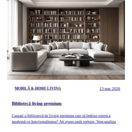
13 mar. 2026
MOBILĂ & HOME LIVING
Bibliotecă living premium
Cautati o bibliotecă de living premium care să îmbine estetica
modernă cu funcționalitatea? Ați ajuns unde trebuie. Vom analiza
câteva modele de top, de...