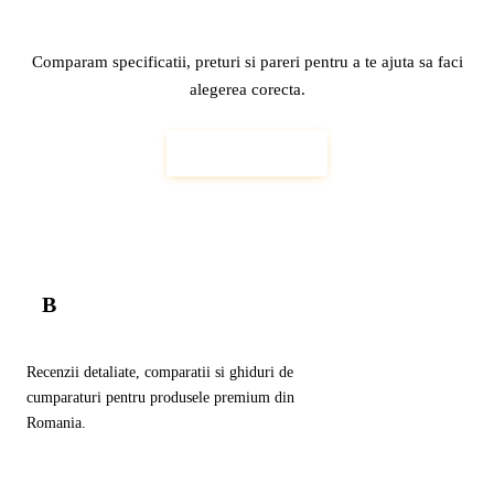
Gaseste Produsul Perfect
Comparam specificatii, preturi si pareri pentru a te ajuta sa faci
alegerea corecta.
Incepe Explorarea
B
Balador
.ro
Recenzii detaliate, comparatii si ghiduri de
cumparaturi pentru produsele premium din
Romania.