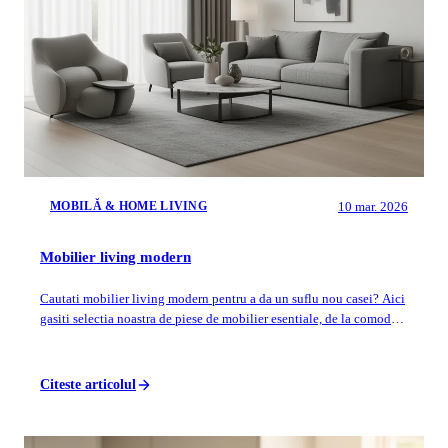
10 mar. 2026
MOBILĂ & HOME LIVING
Mobilier living modern
Cautati mobilier living modern pentru a da un suflu nou casei? Aici
gasiti selectia noastra de piese de mobilier esentiale, de la comode
TV si bibliotec...
Citeste articolul